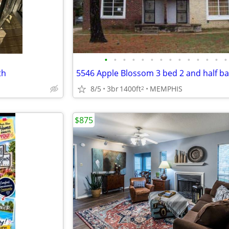
•
•
•
•
•
•
•
•
•
•
•
•
•
•
th
5546 Apple Blossom 3 bed 2 and half b
8/5
3br
1400ft
MEMPHIS
2
$875