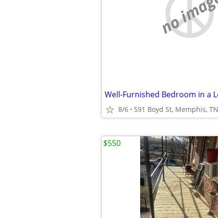
no imag
Well-Furnished Bedroom in a 
8/6
591 Boyd St, Memphis, T
$550