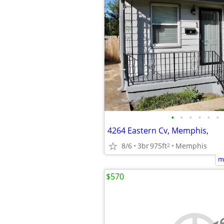
•
•
•
•
•
•
4264 Eastern Cv, Memphis,
8/6
3br
975ft
Memphis
2
m
$570