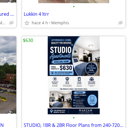
•
Walk-In Closets, Green Community, Secured Access
Lukkin 4 ltrr
3910 Stuart Road, Memphis, TN
hace 4 h
Memphis
$630
•
TN
STUDIO, 1BR & 2BR Floor Plans from 240-720 Sq. Ft.