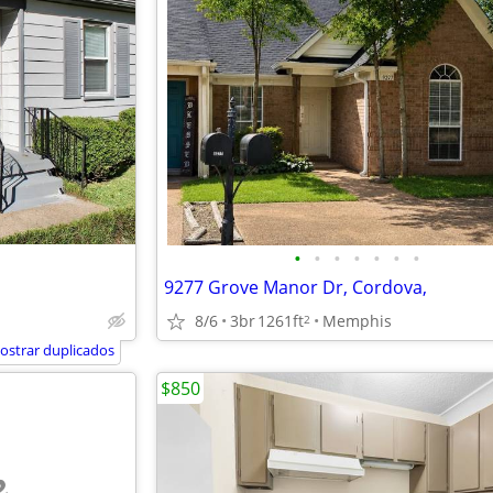
•
•
•
•
•
•
•
9277 Grove Manor Dr, Cordova,
8/6
3br
1261ft
Memphis
2
ostrar duplicados
$850