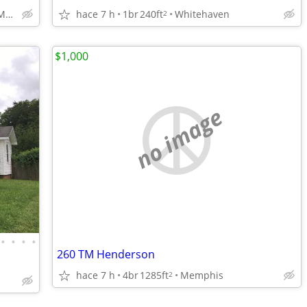
3910 Stuart Road, Memphis, TN
hace 7 h
1br
240ft
Whitehaven
2
$1,000
no image
•
•
•
•
260 TM Henderson
hace 7 h
4br
1285ft
Memphis
2