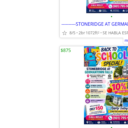
•
8/5
2br
1072ft
SE HABLA ES
2
m
$875
•