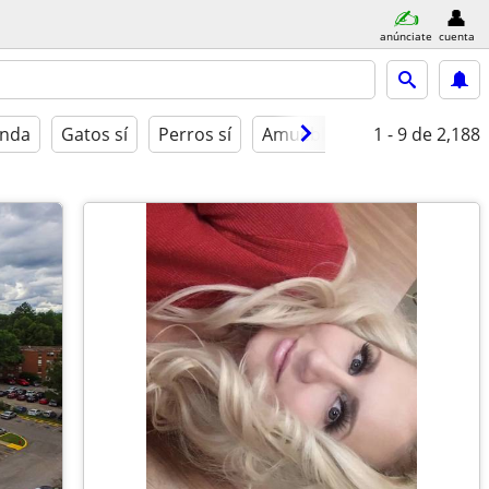
anúnciate
cuenta
enda
Gatos sí
Perros sí
Amueblado
1 - 9
de 2,188