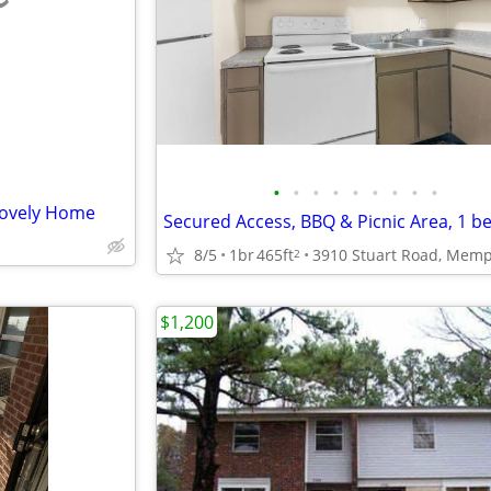
e
•
•
•
•
•
•
•
•
•
Lovely Home
N
8/5
1br
465ft
2
$1,200