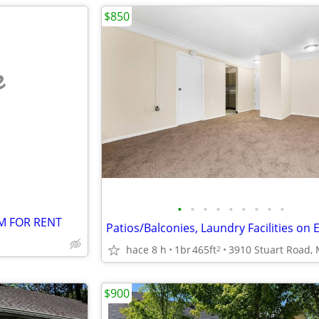
$850
e
•
•
•
•
•
•
•
•
•
M FOR RENT
hace 8 h
1br
465ft
2
$900