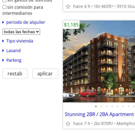
hace 4 h
1br
465ft
2
sin comisión para
intermediarios
periodo de alquiler
$1,185
Tipo vivienda
Lavand
Parking
restab
aplicar
•
•
•
•
•
•
•
•
hace 7 h
2br
870ft
Memphi
2