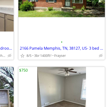
•
Secured Access, BBQ & Picnic Area, 1 bedroom
2166 Pamela Memphis, TN, 38127, US- 3 bed 1 bath
3910 Stuart Road, Memphis, TN
8/5
3br
1400ft
Frayser
2
$750