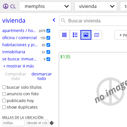
CL
memphis
vivienda
vivienda
apartments / housing for rent
2079
+ n
oficina / comercial
150
habitaciones y pisos compartidos
83
inmobiliaria
61
$135
se busca: inmueble
9
+ mostrar 4 más
Comprobar
desmarcar
no imag
todo
todo
buscar solo títulos
anuncio con foto
publicado hoy
show duplicates
MILLAS DE LA UBICACIÓN
