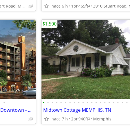
3910 Stuart Road, Memphis, TN
hace 6 h
1br
465ft
2
$1,500
•
•
•
•
•
•
•
•
•
•
•
•
•
•
•
•
•
•
•
•
•
Stunning 2BR / 2BA Apartment Downtown - Absolute Best Deal!
Midtown Cottage MEMPHIS, TN
s
hace 7 h
2br
946ft
Memphis
2