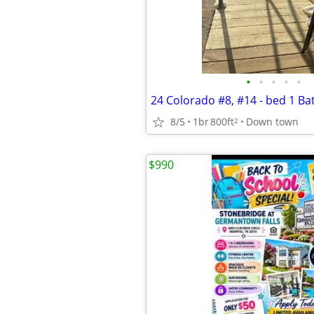
•
•
•
•
•
24 Colorado #8, #14 - bed 1 Ba
8/5
1br
800ft
Down town
2
$990