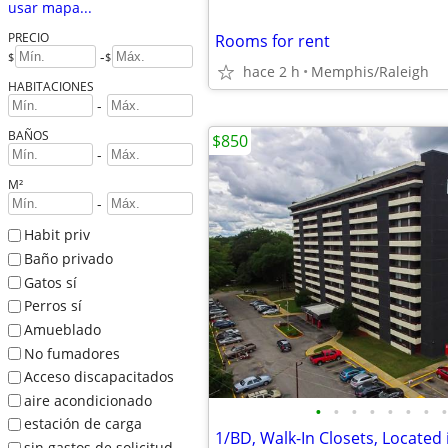
usar mapa...
PRECIO
Rooms for rent
-
$
$
hace 2 h
Memphis/Raleigh
HABITACIONES
-
BAÑOS
$850
-
M²
-
Habit priv
Baño privado
Gatos sí
Perros sí
Amueblado
No fumadores
Acceso discapacitados
aire acondicionado
•
•
•
•
•
•
•
•
estación de carga
1/BD, Walk-In Closets, Locate
sin gastos de solicitud