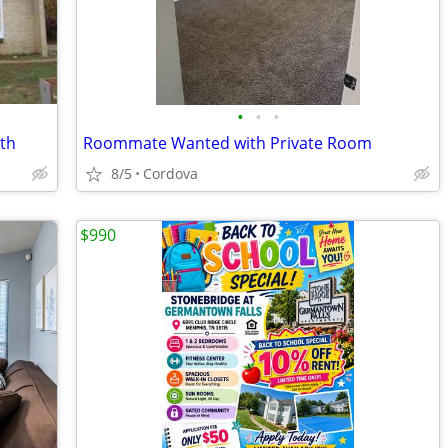
•
•
•
ath
Roommate Wanted with Private Room
8/5
Cordova
$990