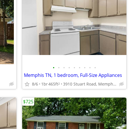
•
•
•
•
•
•
•
•
•
Memphis TN, 1 bedroom, Full-Size Appliances
8/6
1br
465ft
3910 Stuart Road, Memphis, TN
2
$725