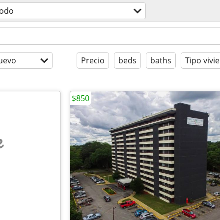
todo
uevo
Precio
beds
baths
Tipo vivi
$850
e