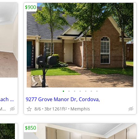
$900
•
•
•
•
•
•
•
Patios/Balconies, Laundry Facilities on Each Floor, 1 bedroom
9277 Grove Manor Dr, Cordova,
3910 Stuart Road, Memphis, TN
8/6
3br
1261ft
Memphis
2
$850