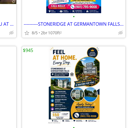
•
---YOUR NEW HOME IS WAITING FOR YOU AT STONERIDGE AT GERMANTOWN FALLS-
----------STONERIDGE AT GERMANTOWN FALLS-------------
8/5
2br
1070ft
2
$945
•