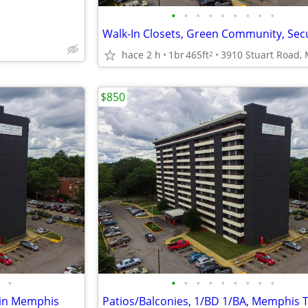
•
•
•
•
•
•
•
•
•
hace 2 h
1br
465ft
2
$850
•
•
•
•
•
•
•
•
•
•
d in Memphis
Patios/Balconies, 1/BD 1/BA, Memphis 