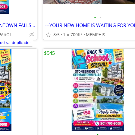
•
•
----------STONERIDGE AT GERMANTOWN FALLS-------------
PAñOL
8/5
1br
700ft
MEMPHIS
2
ostrar duplicados
$945
•