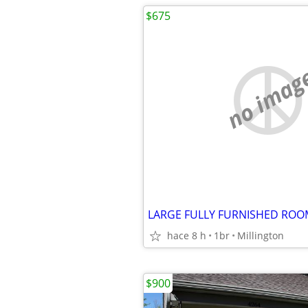
$675
no imag
LARGE FULLY FURNISHED ROO
hace 8 h
1br
Millington
$900