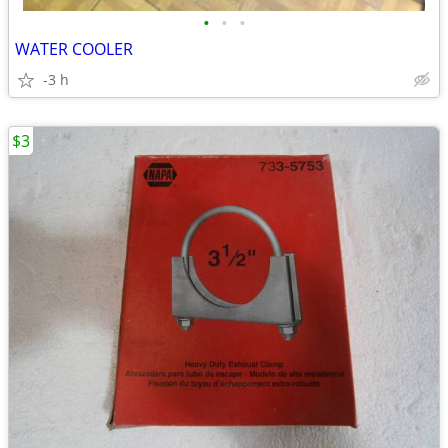
•
•
•
WATER COOLER
-3 h
$3