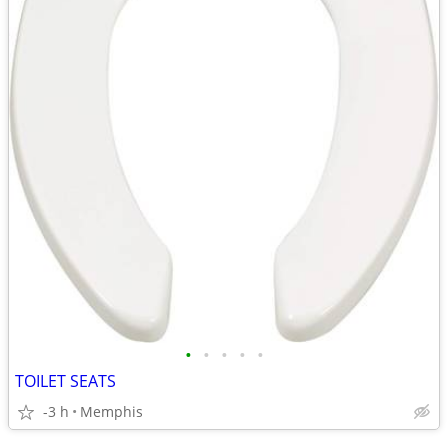
•
•
•
•
•
TOILET SEATS
-3 h
Memphis