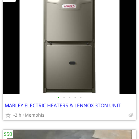
•
•
•
•
•
MARLEY ELECTRIC HEATERS & LENNOX 3TON UNIT
-3 h
Memphis
$50