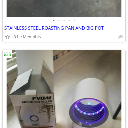
•
•
•
•
•
STAINLESS STEEL ROASTING PAN AND BIG POT
-3 h
Memphis
$35