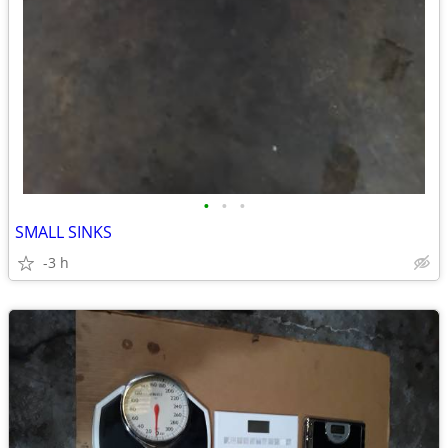
•
•
•
SMALL SINKS
-3 h