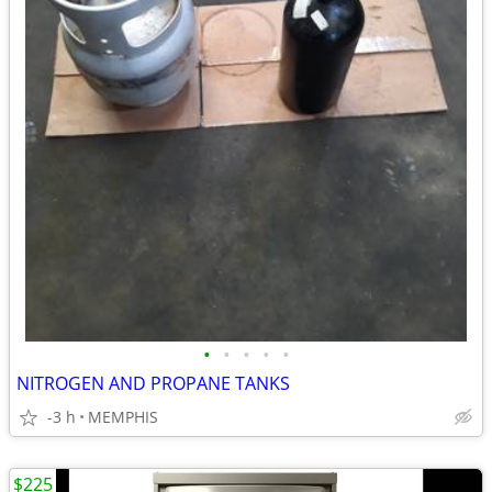
•
•
•
•
•
NITROGEN AND PROPANE TANKS
-3 h
MEMPHIS
$225