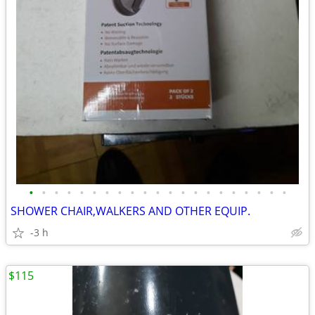
•
•
•
•
•
•
•
•
•
•
•
•
•
•
•
•
•
•
•
•
•
SHOWER CHAIR,WALKERS AND OTHER EQUIP.
-3 h
$115