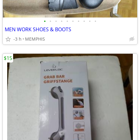
•
•
•
•
•
•
•
•
•
•
MEN WORK SHOES & BOOTS
-3 h
MEMPHIS
$15