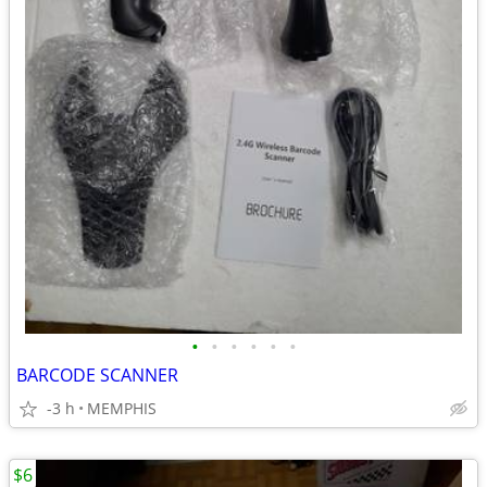
•
•
•
•
•
•
BARCODE SCANNER
-3 h
MEMPHIS
$6