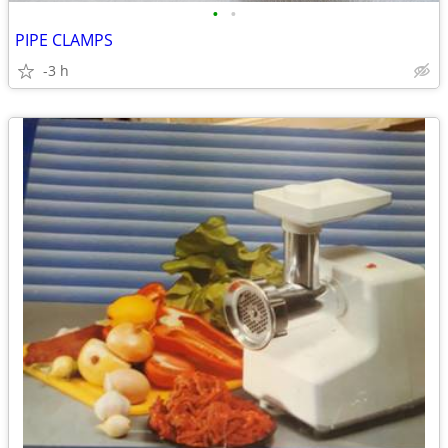
•
•
PIPE CLAMPS
-3 h