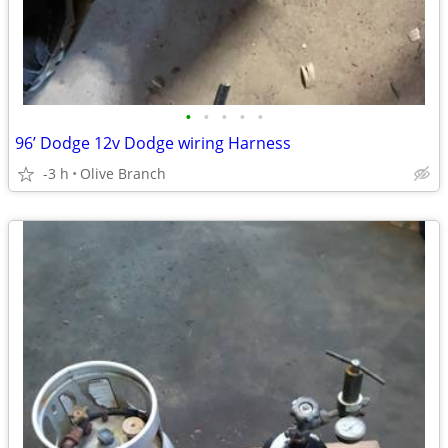
•
•
•
•
•
96’ Dodge 12v Dodge wiring Harness
-3 h
Olive Branch