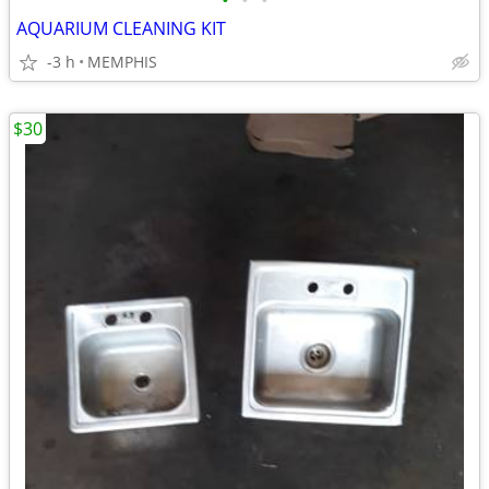
•
•
•
AQUARIUM CLEANING KIT
-3 h
MEMPHIS
$30