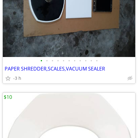
•
•
•
•
•
•
•
•
•
•
•
PAPER SHREDDER,SCALES,VACUUM SEALER
-3 h
$10