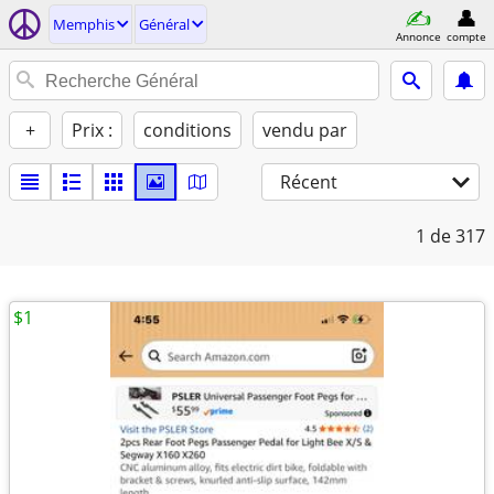
Memphis
Général
Annonce
compte
+
Prix :
conditions
vendu par
Récent
1
de 317
$1