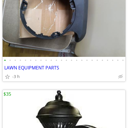
•
•
•
•
•
•
•
•
•
•
•
•
•
•
•
•
•
•
•
•
•
•
•
•
LAWN EQUIPMENT PARTS
-3 h
$35