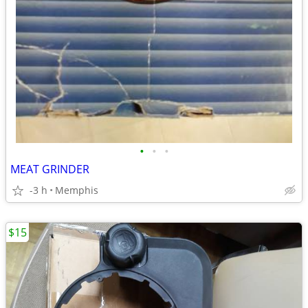
•
•
•
MEAT GRINDER
-3 h
Memphis
$15