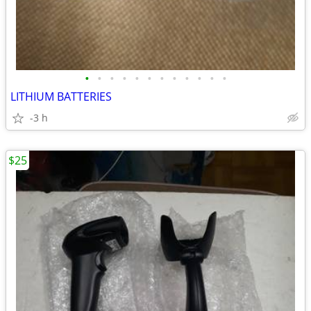
•
•
•
•
•
•
•
•
•
•
•
•
LITHIUM BATTERIES
-3 h
$25