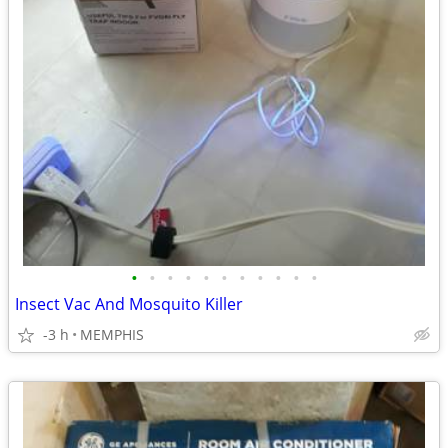
•
•
•
•
•
•
•
•
•
•
•
Insect Vac And Mosquito Killer
-3 h
MEMPHIS