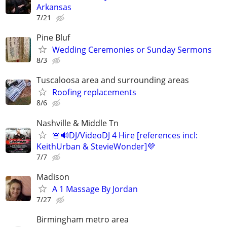
Arkansas
7/21
Pine Bluf
Wedding Ceremonies or Sunday Sermons
8/3
Tuscaloosa area and surrounding areas
Roofing replacements
8/6
Nashville & Middle Tn
🚨🔊DJ/VideoDJ 4 Hire [references incl:
KeithUrban & StevieWonder]💜
7/7
Madison
A 1 Massage By Jordan
7/27
Birmingham metro area