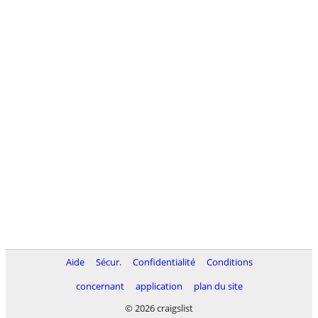
Aide
Sécur.
Confidentialité
Conditions
concernant
application
plan du site
© 2026 craigslist