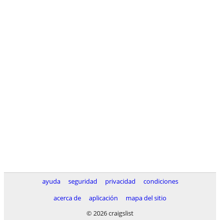
ayuda
seguridad
privacidad
condiciones
acerca de
aplicación
mapa del sitio
© 2026 craigslist