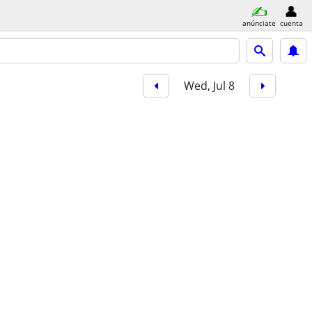
anúnciate
cuenta
Wed, Jul 8