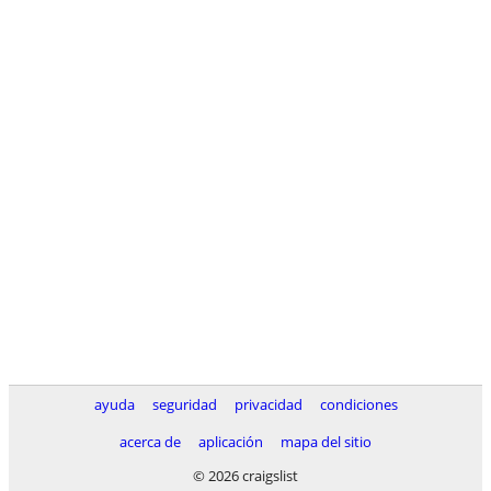
ayuda
seguridad
privacidad
condiciones
acerca de
aplicación
mapa del sitio
© 2026 craigslist