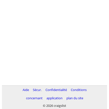
Aide
Sécur.
Confidentialité
Conditions
concernant
application
plan du site
© 2026 craigslist