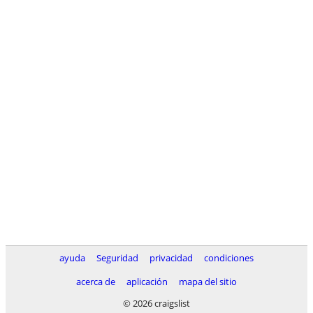
ayuda
Seguridad
privacidad
condiciones
acerca de
aplicación
mapa del sitio
© 2026 craigslist