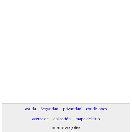
ayuda
Seguridad
privacidad
condiciones
acerca de
aplicación
mapa del sitio
© 2026 craigslist