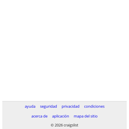
ayuda
seguridad
privacidad
condiciones
acerca de
aplicación
mapa del sitio
© 2026 craigslist