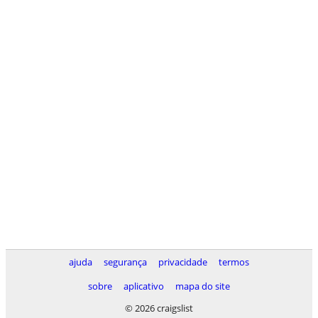
ajuda
segurança
privacidade
termos
sobre
aplicativo
mapa do site
© 2026 craigslist