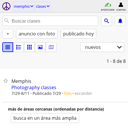
memphis
clases
anúnciate
cuenta
+
anuncio con foto
publicado hoy
nuevos
1 - 8
de 8
Memphis
Photography classes
esconder
7/29-8/11
Publicado 7/29
foto
más de áreas cercanas (ordenadas por distancia)
busca en un área más amplia