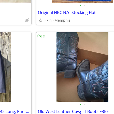
•
•
Original NBC N.Y. Stocking Hat
-7 h
Memphis
free
•
•
Clothes Navy Blue Cotton Suit- 42 Long, Pants 34 W x 31 L Comfortable
Old West Leather Cowgirl Boots FREE