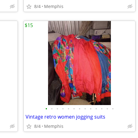
8/4
Memphis
$15
•
•
•
•
•
•
•
•
•
•
•
•
•
Vintage retro women jogging suits
8/4
Memphis