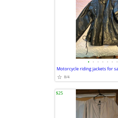
•
•
•
•
•
•
•
Motorcycle riding jackets for s
8/4
$25