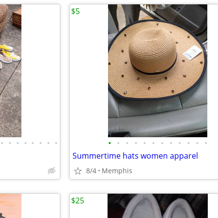
$5
•
•
•
•
•
•
•
•
•
•
•
•
•
•
•
•
•
•
•
•
Summertime hats women apparel
8/4
Memphis
$25