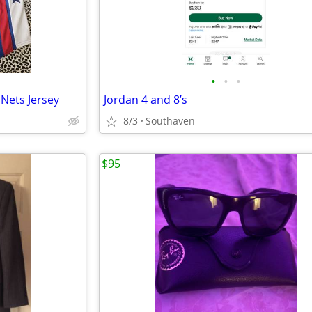
•
•
•
 Nets Jersey
Jordan 4 and 8’s
8/3
Southaven
$95