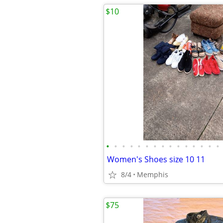
$10
•
•
•
•
•
•
•
•
•
•
•
•
•
•
•
Women's Shoes size 10 11
8/4
Memphis
$75