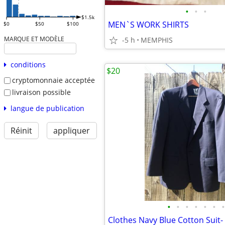
•
•
•
$1.5k
MEN`S WORK SHIRTS
$0
$50
$100
MARQUE ET MODÈLE
-5 h
MEMPHIS
conditions
$20
cryptomonnaie acceptée
livraison possible
langue de publication
Réinit
appliquer
•
•
•
•
•
•
•