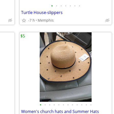
•
•
•
•
•
•
•
Turtle House-slippers
-7 h
Memphis
$5
•
•
•
•
•
•
•
•
•
•
•
•
Women's church hats and Summer Hats