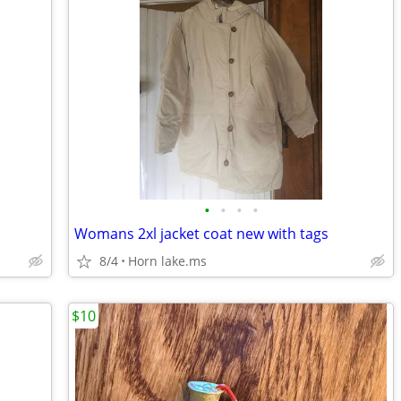
•
•
•
•
Womans 2xl jacket coat new with tags
8/4
Horn lake.ms
$10