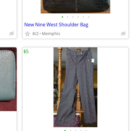
•
•
•
•
•
•
New Nine West Shoulder Bag
8/2
Memphis
$5
•
•
•
•
•