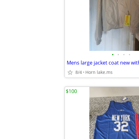
•
•
•
•
Mens large jacket coat new wit
8/4
Horn lake.ms
$100