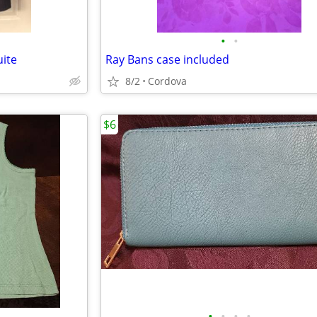
•
•
ite
Ray Bans case included
8/2
Cordova
$6
•
•
•
•