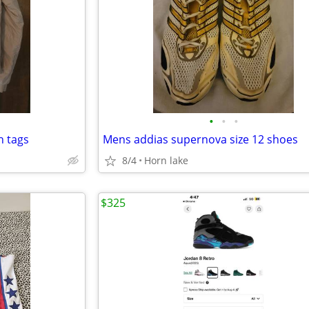
•
•
•
h tags
Mens addias supernova size 12 shoes
8/4
Horn lake
$325