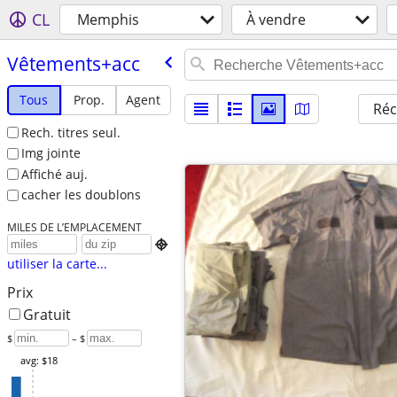
CL
Memphis
À vendre
Vêtements+acc
Tous
Prop.
Agent
Réc
Rech. titres seul.
Img jointe
Affiché auj.
cacher les doublons
MILES DE L’EMPLACEMENT

utiliser la carte...
Prix
Gratuit
$
– $
avg: $18