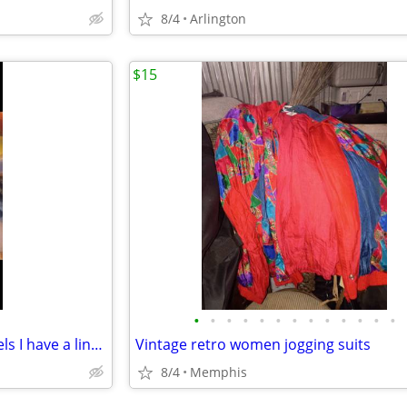
8/4
Arlington
$15
•
•
•
•
•
•
•
•
•
•
•
•
•
I have two backpacks with wheels I have a linen one and I have a leather one
Vintage retro women jogging suits
8/4
Memphis