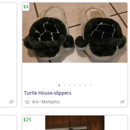
$4
•
•
•
•
•
•
•
Turtle House-slippers
8/4
Memphis
$25