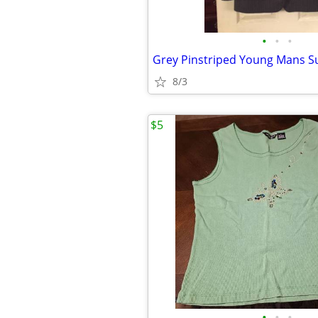
•
•
•
Grey Pinstriped Young Mans Su
8/3
$5
•
•
•