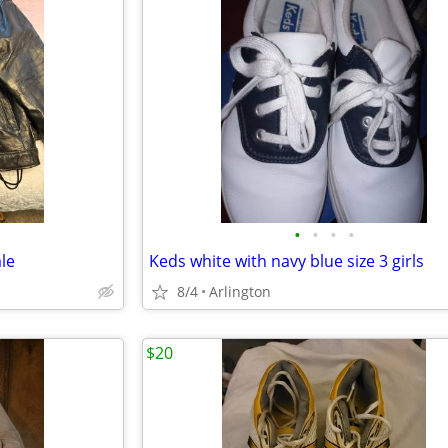
•
•
•
•
ale
Keds white with navy blue size 3 girls
8/4
Arlington
$20