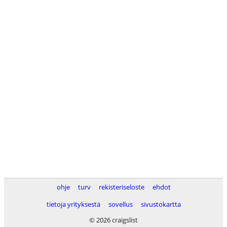
ohje
turv
rekisteriseloste
ehdot
tietoja yrityksestä
sovellus
sivustokartta
© 2026 craigslist