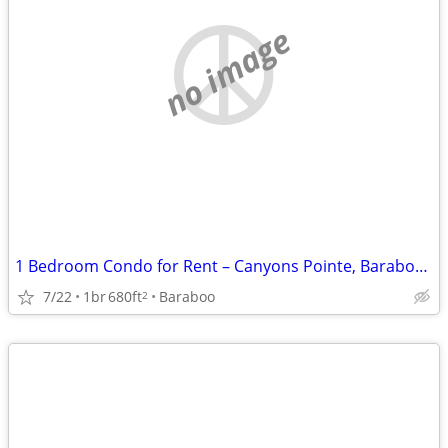
no image
1 Bedroom Condo for Rent – Canyons Pointe, Baraboo, WI
7/22
1br
680ft
Baraboo
2