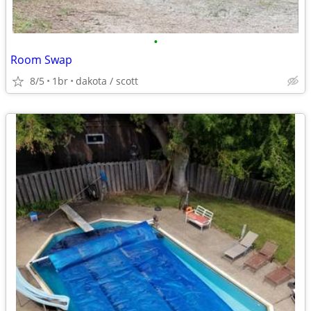
•
Room Swap
8/5
1br
dakota / scott