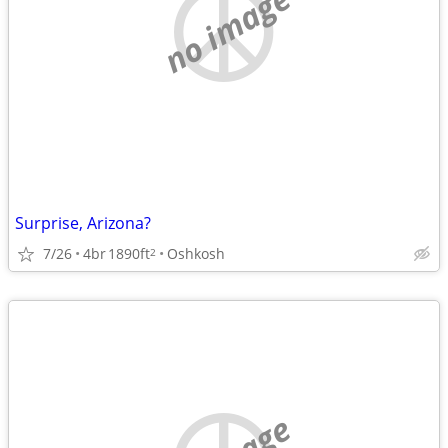
no image
Surprise, Arizona?
7/26
4br
1890ft
Oshkosh
2