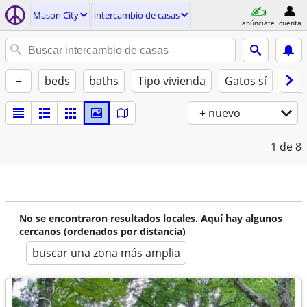
Mason City
intercambio de casas
anúnciate
cuenta
+
beds
baths
Tipo vivienda
Gatos sí
Perr
+ nuevo
1
de 8
No se encontraron resultados locales. Aquí hay algunos
cercanos (ordenados por distancia)
buscar una zona más amplia