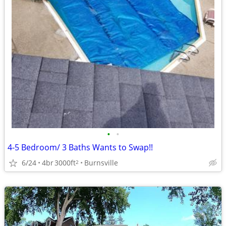
•
•
4-5 Bedroom/ 3 Baths Wants to Swap!!
6/24
4br
3000ft
Burnsville
2