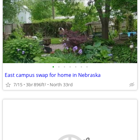
•
•
•
•
•
•
•
East campus swap for home in Nebraska
7/15
3br
896ft
North 33rd
2