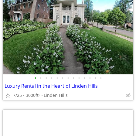
•
•
•
•
•
•
•
•
•
•
•
•
•
Luxury Rental in the Heart of Linden Hills
7/25
3000ft
Linden Hills
2