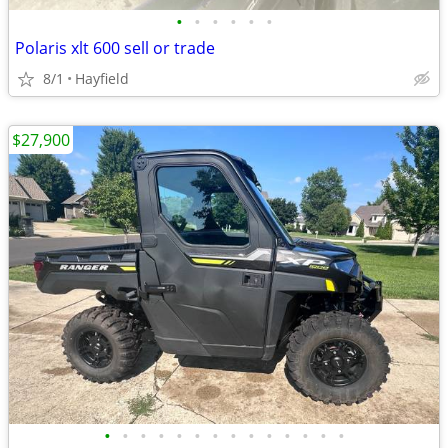
•
•
•
•
•
•
Polaris xlt 600 sell or trade
8/1
Hayfield
$27,900
•
•
•
•
•
•
•
•
•
•
•
•
•
•