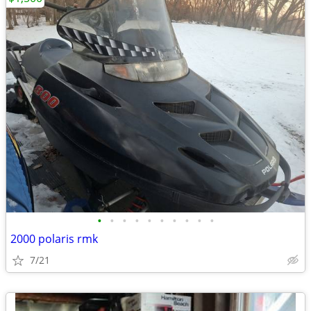
•
•
•
•
•
•
•
•
•
•
2000 polaris rmk
7/21