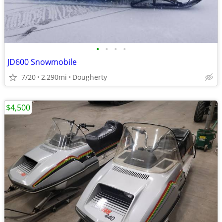
•
•
•
•
JD600 Snowmobile
7/20
2,290mi
Dougherty
$4,500