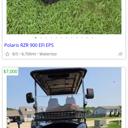
•
•
•
•
•
•
•
•
•
•
•
•
Polaris RZR 900 EFI EPS
8/5
8,700mi
Waterloo
$7,000