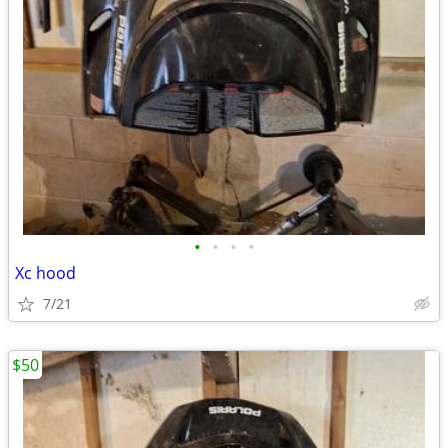
•
•
•
•
Xc hood
7/21
$50