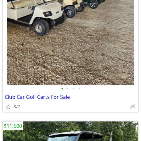
•
•
•
•
Club Car Golf Carts For Sale
8/7
$11,500