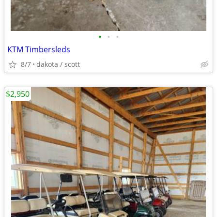
•
•
•
KTM Timbersleds
8/7
dakota / scott
$2,950