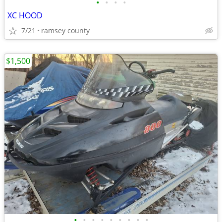
•
•
•
•
XC HOOD
7/21
ramsey county
$1,500
•
•
•
•
•
•
•
•
•