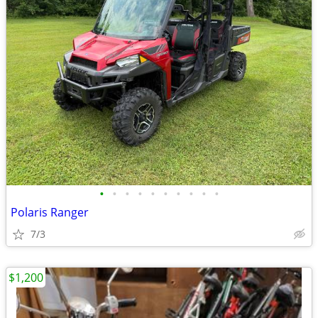
•
•
•
•
•
•
•
•
•
•
Polaris Ranger
7/3
$1,200