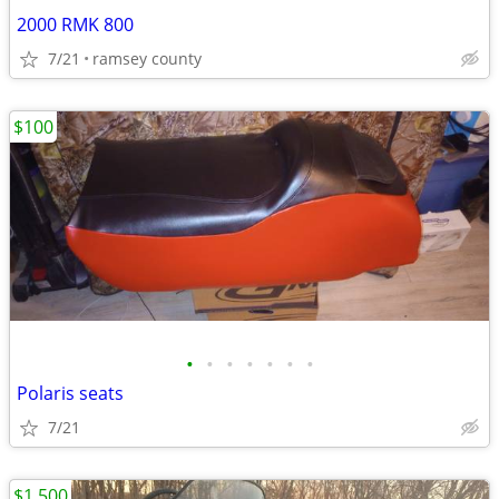
2000 RMK 800
7/21
ramsey county
$100
•
•
•
•
•
•
•
Polaris seats
7/21
$1,500