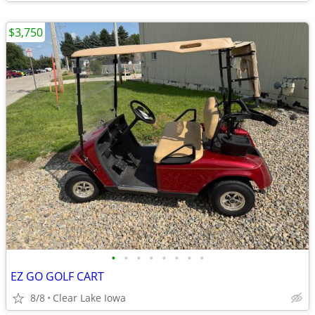
$3,750
•
•
•
•
•
•
•
•
EZ GO GOLF CART
8/8
Clear Lake Iowa