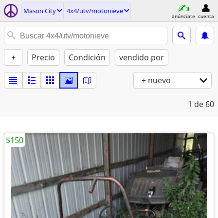
Mason City
4x4/utv/motonieve
anúnciate
cuenta
+
Precio
Condición
vendido por
+ nuevo
1
de 60
$150