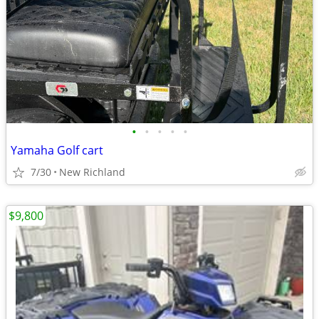
•
•
•
•
•
Yamaha Golf cart
7/30
New Richland
$9,800