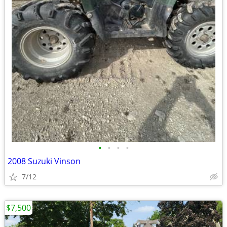
•
•
•
•
2008 Suzuki Vinson
7/12
$7,500