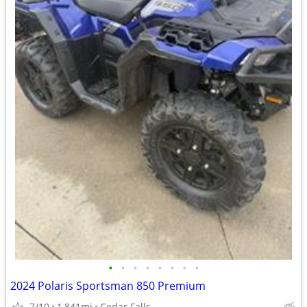
•
•
•
•
•
•
•
•
2024 Polaris Sportsman 850 Premium
7/10
1,841mi
Cedar Falls