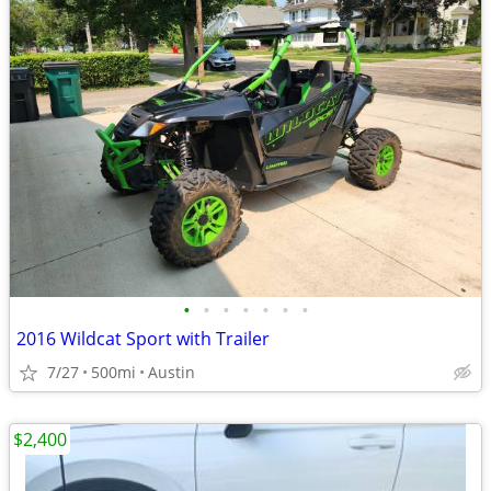
•
•
•
•
•
•
•
2016 Wildcat Sport with Trailer
7/27
500mi
Austin
$2,400