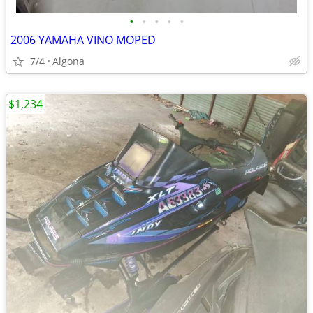
•
•
•
•
•
2006 YAMAHA VINO MOPED
7/4
Algona
$1,234