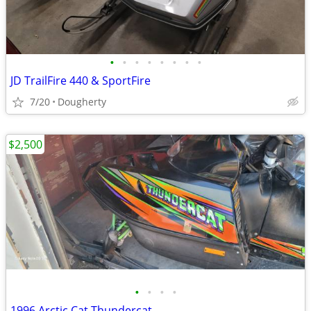
•
•
•
•
•
•
•
•
JD TrailFire 440 & SportFire
7/20
Dougherty
$2,500
•
•
•
•
1996 Arctic Cat Thundercat