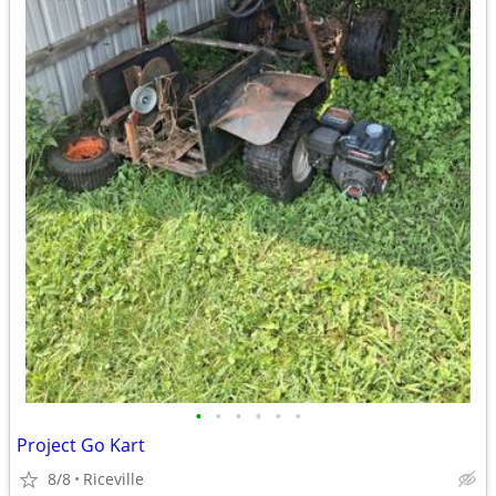
•
•
•
•
•
•
Project Go Kart
8/8
Riceville