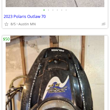
•
•
•
•
•
•
2023 Polaris Outlaw 70
8/5
Austin MN
$50