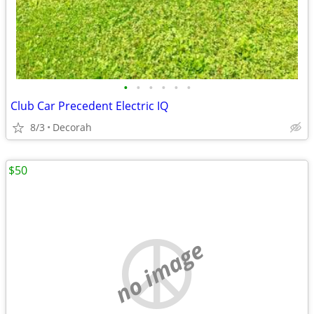
•
•
•
•
•
•
Club Car Precedent Electric IQ
8/3
Decorah
$50
no image