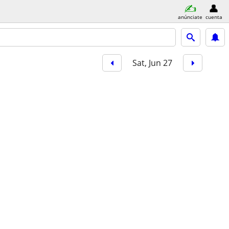
anúnciate
cuenta
Sat, Jun 27