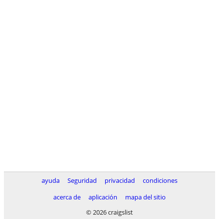
ayuda
Seguridad
privacidad
condiciones
acerca de
aplicación
mapa del sitio
© 2026 craigslist