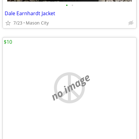
•
•
Dale Earnhardt Jacket
7/23
Mason City
$10
no image