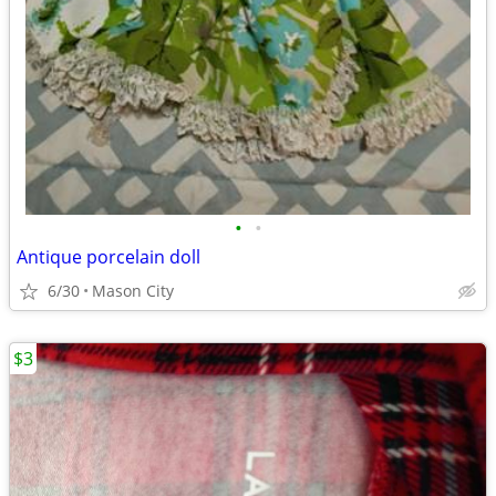
•
•
Antique porcelain doll
6/30
Mason City
$3