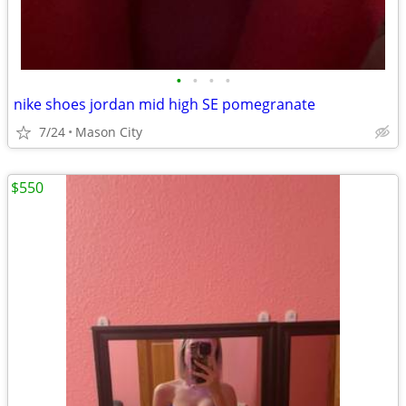
•
•
•
•
nike shoes jordan mid high SE pomegranate
7/24
Mason City
$550