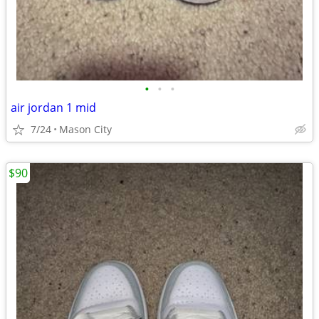
•
•
•
air jordan 1 mid
7/24
Mason City
$90