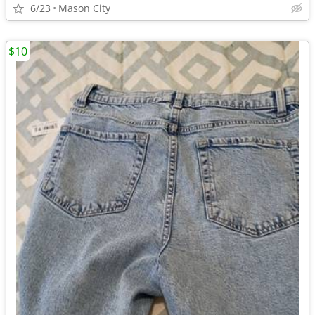
6/23
Mason City
$10