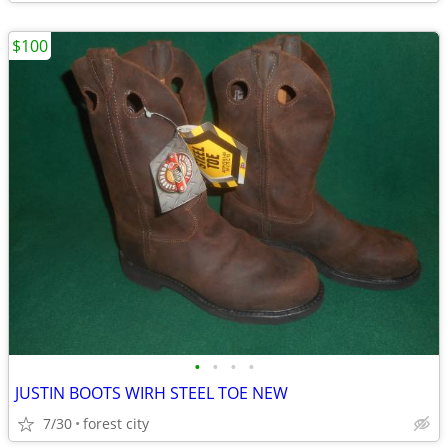
$100
•
•
•
•
JUSTIN BOOTS WIRH STEEL TOE NEW
7/30
forest city