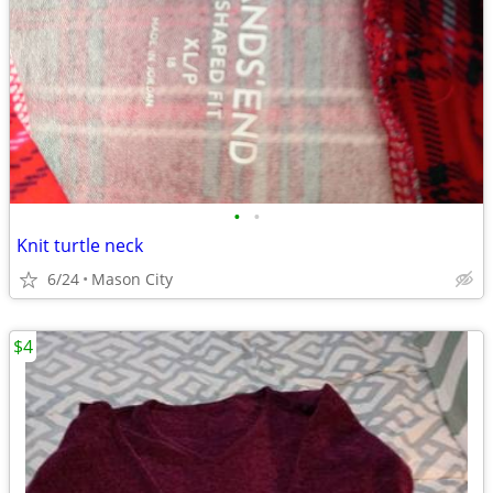
•
•
Knit turtle neck
6/24
Mason City
$4