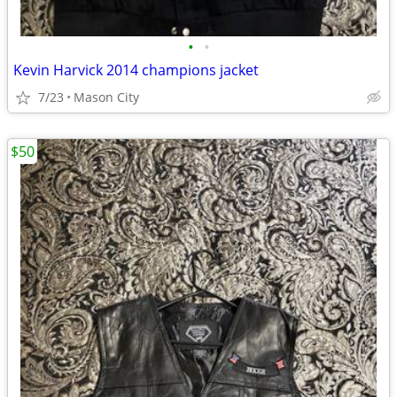
•
•
Kevin Harvick 2014 champions jacket
7/23
Mason City
$50