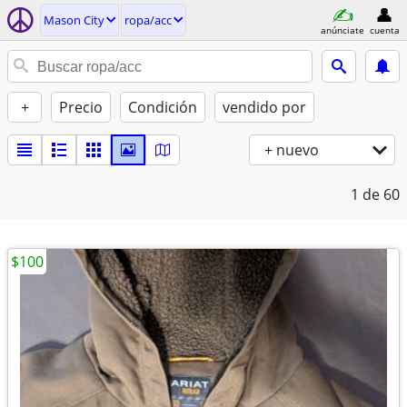
Mason City
ropa/acc
anúnciate
cuenta
+
Precio
Condición
vendido por
+ nuevo
1
de 60
$100