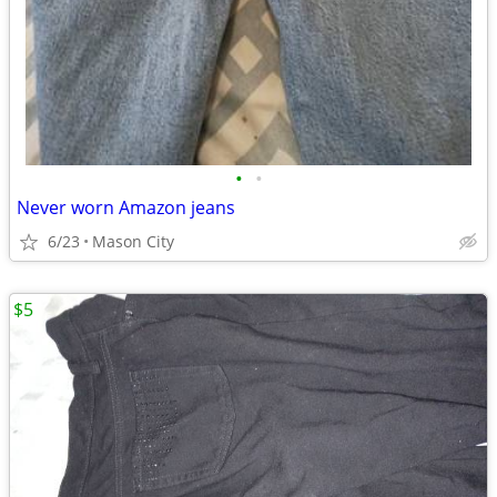
•
•
Never worn Amazon jeans
6/23
Mason City
$5