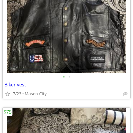
•
•
Biker vest
7/23
Mason City
$75