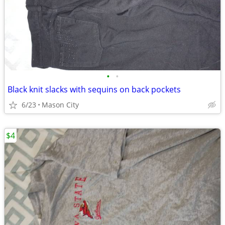
•
•
Black knit slacks with sequins on back pockets
6/23
Mason City
$4