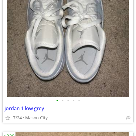
•
•
•
•
•
jordan 1 low grey
7/24
Mason City