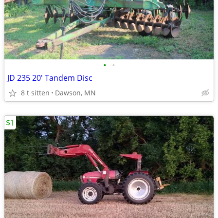
•
•
JD 235 20' Tandem Disc
8 t sitten
Dawson, MN
$1