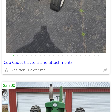
•
•
•
•
•
•
•
•
•
•
•
•
•
•
•
•
•
•
•
•
Cub Cadet tractors and attachments
6 t sitten
Dexter mn
$3,700