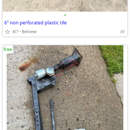
•
6” non perforated plastic tile
8/7
Belview
free