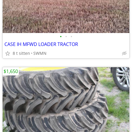
•
•
•
CASE IH MFWD LOADER TRACTOR
8 t sitten
SWMN
$1,650