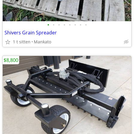
•
•
•
•
•
•
•
•
Shivers Grain Spreader
1 t sitten
Mankato
$8,800