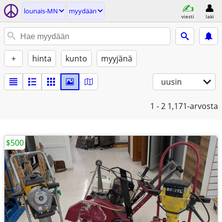
lounais-MN
myydään
viesti
laki
+
hinta
kunto
myyjänä
uusin
1 - 2
1,171-arvosta
$500