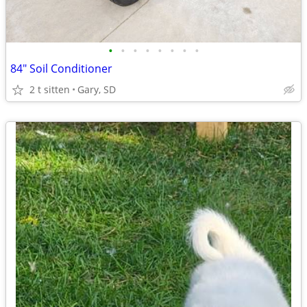
•
•
•
•
•
•
•
•
84" Soil Conditioner
2 t sitten
Gary, SD