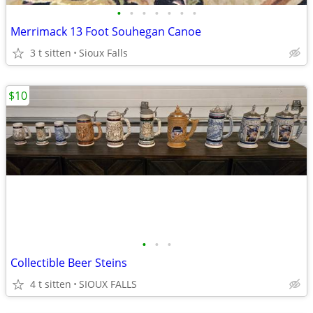
•
•
•
•
•
•
•
Merrimack 13 Foot Souhegan Canoe
3 t sitten
Sioux Falls
$10
•
•
•
Collectible Beer Steins
4 t sitten
SIOUX FALLS