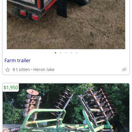
•
•
•
•
•
Farm trailer
8 t sitten
Heron lake
$1,950