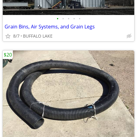
•
•
•
•
•
Grain Bins, Air Systems, and Grain Legs
8/7
BUFFALO LAKE
$20