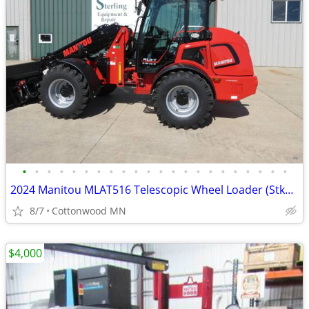
•
•
•
•
•
•
•
•
•
•
•
•
•
•
•
•
•
•
•
•
•
•
2024 Manitou MLAT516 Telescopic Wheel Loader (Stk# C5778)
8/7
Cottonwood MN
$4,000