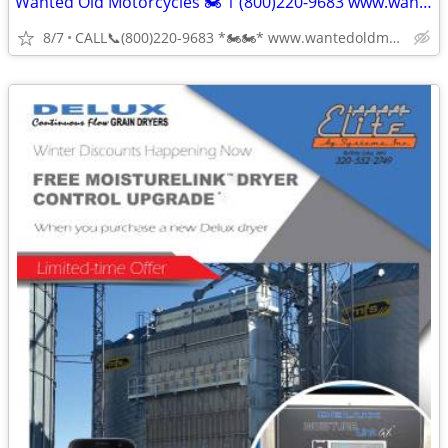
Wanted Old Motorcycles 🏍 1 (800)220-9683 www.wantedoldmotorcycles.com
8/7
CALL📞(800)220-9683 *🏍🏍* www.wantedoldmotorcycles.com