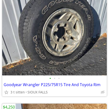
•
•
•
Goodyear Wrangler P225/75R15 Tire And Toyota Rim
3 t sitten
SIOUX FALLS
$4,250