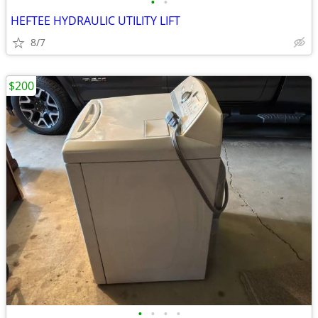
•
•
HEFTEE HYDRAULIC UTILITY LIFT
8/7
$200
•
•
•
•