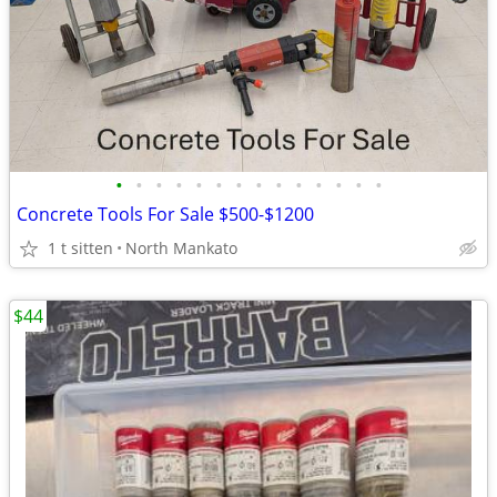
•
•
•
•
•
•
•
•
•
•
•
•
•
•
Concrete Tools For Sale $500-$1200
1 t sitten
North Mankato
$44