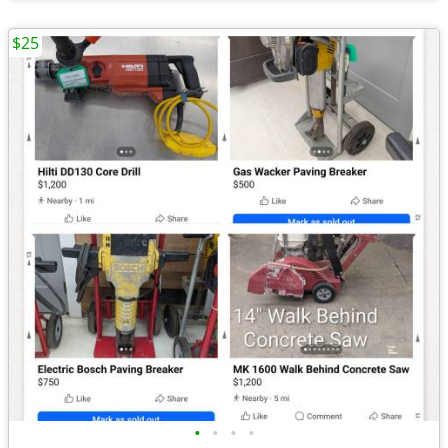
$25
•
•
•
•