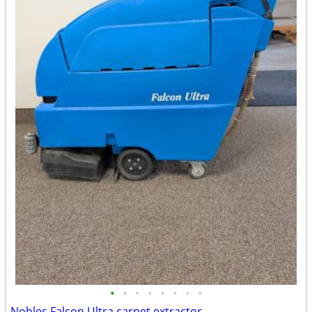
•
•
•
•
•
•
•
•
Nobles Falcon Ultra carpet extractor