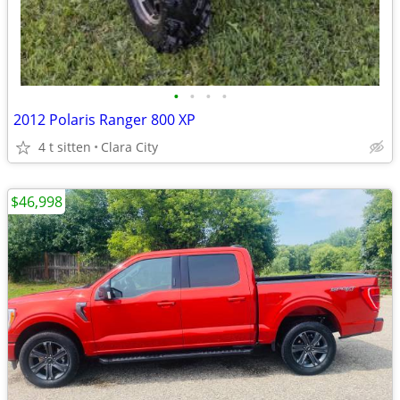
•
•
•
•
2012 Polaris Ranger 800 XP
4 t sitten
Clara City
$46,998