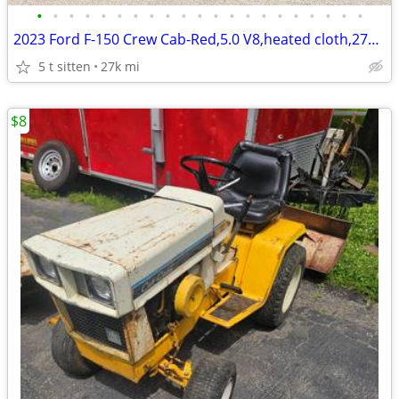
•
•
•
•
•
•
•
•
•
•
•
•
•
•
•
•
•
•
•
•
•
2023 Ford F-150 Crew Cab-Red,5.0 V8,heated cloth,27k,NICE RARE TRUCK
5 t sitten
27k mi
$8