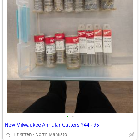
•
•
New Milwaukee Annular Cutters $44 - 95
1 t sitten
North Mankato