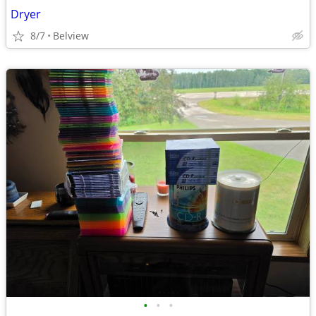
Dryer
8/7
Belview
•
•
•