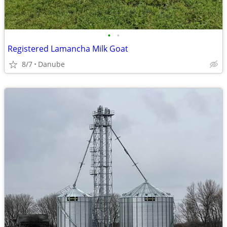
•
•
Registered Lamancha Milk Goat
8/7
Danube