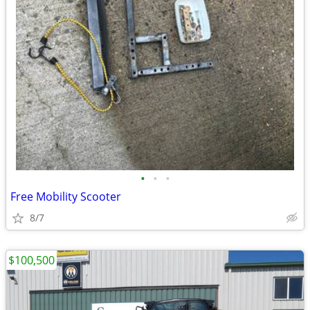
•
•
•
Free Mobility Scooter
8/7
$100,500