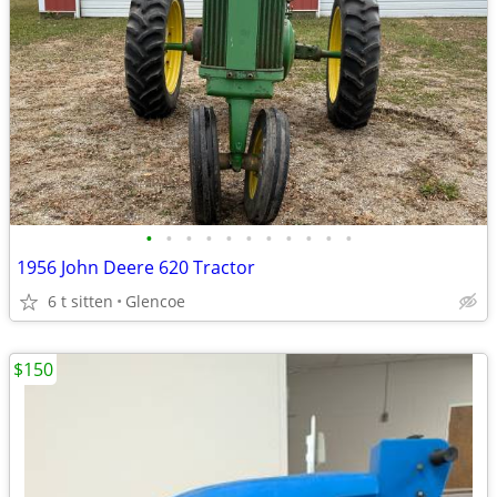
•
•
•
•
•
•
•
•
•
•
•
1956 John Deere 620 Tractor
6 t sitten
Glencoe
$150