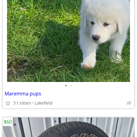
•
•
Maremma pups
3 t sitten
Lakefield
$60