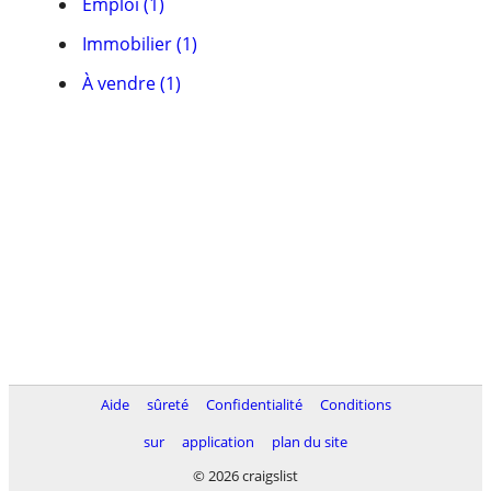
Emploi (1)
Immobilier (1)
À vendre (1)
Aide
sûreté
Confidentialité
Conditions
sur
application
plan du site
© 2026 craigslist