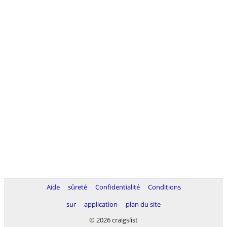
Aide
sûreté
Confidentialité
Conditions
sur
application
plan du site
© 2026 craigslist