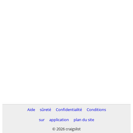
Aide
sûreté
Confidentialité
Conditions
sur
application
plan du site
© 2026 craigslist