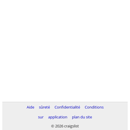
Aide
sûreté
Confidentialité
Conditions
sur
application
plan du site
© 2026 craigslist