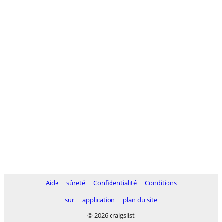
Aide
sûreté
Confidentialité
Conditions
sur
application
plan du site
© 2026 craigslist