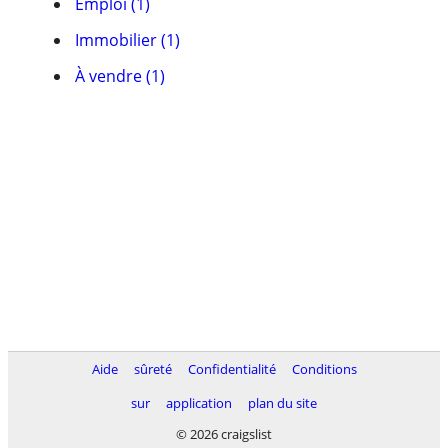
Emploi (1)
Immobilier (1)
À vendre (1)
Aide
sûreté
Confidentialité
Conditions
sur
application
plan du site
© 2026 craigslist