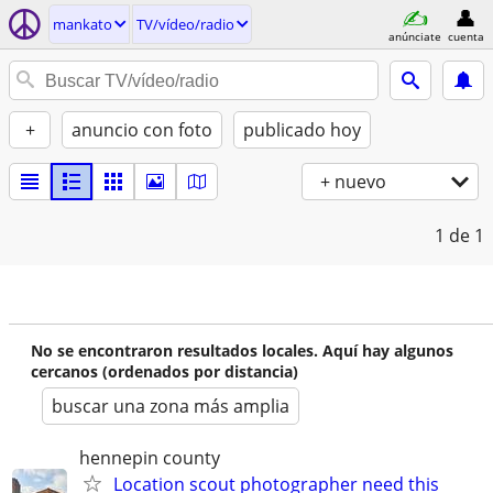
mankato
TV/vídeo/radio
anúnciate
cuenta
+
anuncio con foto
publicado hoy
+ nuevo
1
de 1
No se encontraron resultados locales. Aquí hay algunos
cercanos (ordenados por distancia)
buscar una zona más amplia
hennepin county
Location scout photographer need this