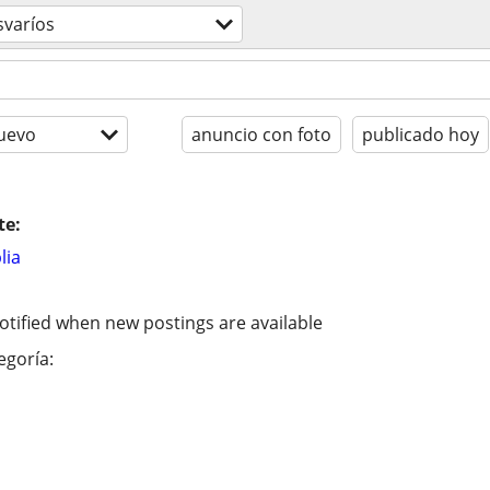
svaríos
uevo
anuncio con foto
publicado hoy
te:
lia
otified when new postings are available
egoría: