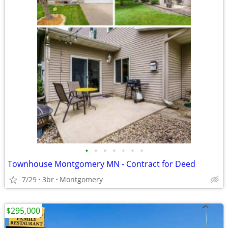
•
•
•
•
•
•
•
Townhouse Montgomery MN - Contract for Deed
7/29
3br
Montgomery
$295,000