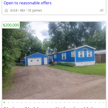
Open to reasonable offers
6/24
4br
St James
$200,000
•
•
•
•
•
•
•
•
•
•
•
•
•
•
•
•
•
•
•
•
•
•
•
•