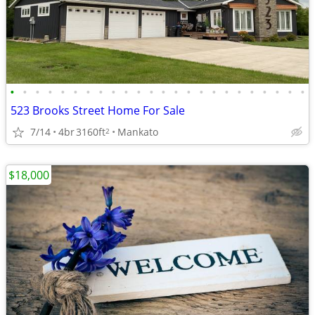
•
•
•
•
•
•
•
•
•
•
•
•
•
•
•
•
•
•
•
•
•
•
•
•
523 Brooks Street Home For Sale
7/14
4br
3160ft
Mankato
2
$18,000