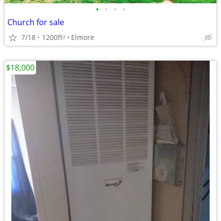
•
•
•
•
Church for sale
7/18
1200ft
Elmore
2
$18,000