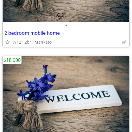
•
2 bedroom mobile home
7/12
2br
Mankato
$18,000