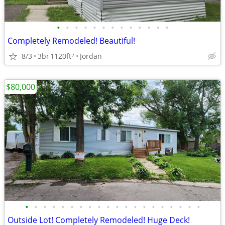
•
•
•
•
•
•
•
•
•
•
•
•
•
Completely Remodeled! Beautiful!
8/3
3br
1120ft
Jordan
2
$80,000
•
•
•
•
•
•
•
•
•
•
•
•
•
•
•
•
•
•
•
•
Outside Lot! Completely Remodeled! Huge Deck!