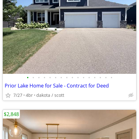
•
•
•
•
•
•
•
•
•
•
•
•
•
•
•
•
Prior Lake Home for Sale - Contract for Deed
7/27
4br
dakota / scott
$2,848