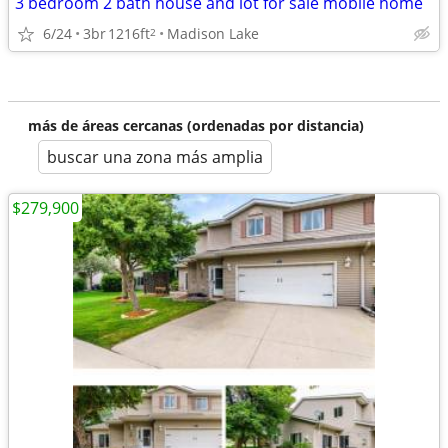
3 bedroom 2 bath house and lot for sale mobile home
6/24
3br
1216ft
Madison Lake
2
más de áreas cercanas (ordenadas por distancia)
buscar una zona más amplia
$279,900