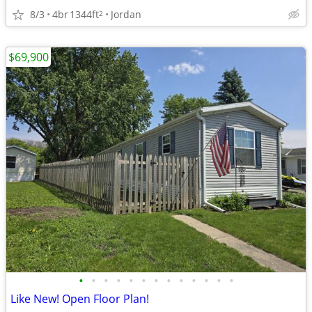
8/3
4br
1344ft
Jordan
2
$69,900
•
•
•
•
•
•
•
•
•
•
•
•
•
Like New! Open Floor Plan!