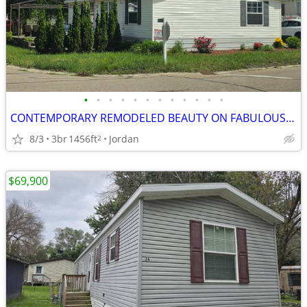
•
•
•
•
•
•
•
•
•
•
•
•
CONTEMPORARY REMODELED BEAUTY ON FABULOUS CORNER LOT!
8/3
3br
1456ft
Jordan
2
$69,900