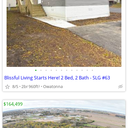
•
•
•
•
•
•
•
•
•
•
•
•
Blissful Living Starts Here! 2 Bed, 2 Bath - SLG #63
8/5
2br
960ft
Owatonna
2
$164,499