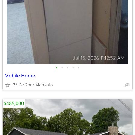
•
•
•
•
•
Mobile Home
7/16
2br
Mankato
$485,000