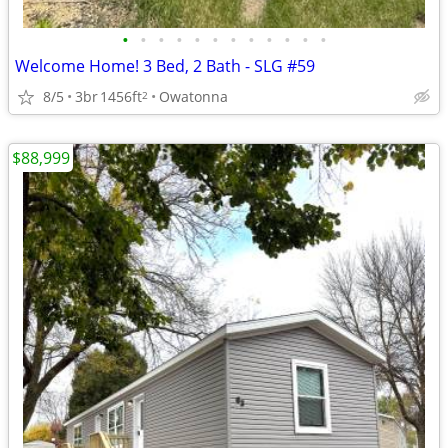
•
•
•
•
•
•
•
•
•
•
•
•
Welcome Home! 3 Bed, 2 Bath - SLG #59
8/5
3br
1456ft
Owatonna
2
$88,999