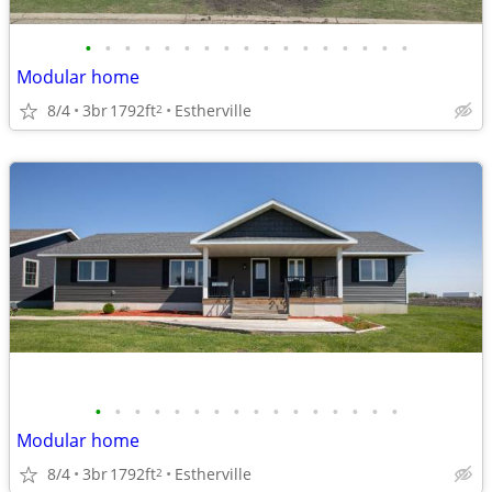
•
•
•
•
•
•
•
•
•
•
•
•
•
•
•
•
•
Modular home
8/4
3br
1792ft
Estherville
2
•
•
•
•
•
•
•
•
•
•
•
•
•
•
•
•
Modular home
8/4
3br
1792ft
Estherville
2