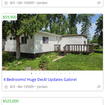
8/5
2br
1056ft
Jordan
2
$59,900
•
•
•
•
•
•
•
•
•
•
•
4 Bedrooms! Huge Deck! Updates Galore!
8/3
4br
1056ft
Jordan
2
$525,000