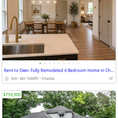
•
•
•
•
•
•
•
•
•
Rent to Own: Fully Remodeled 4 Bedroom Home in Chaska
8/4
4br
1600ft
Chaska
2
$759,900