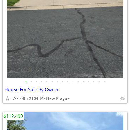
•
•
•
•
•
•
•
•
•
•
•
•
•
•
•
•
House For Sale By Owner
7/7
4br
2104ft
New Prague
2
$112,499