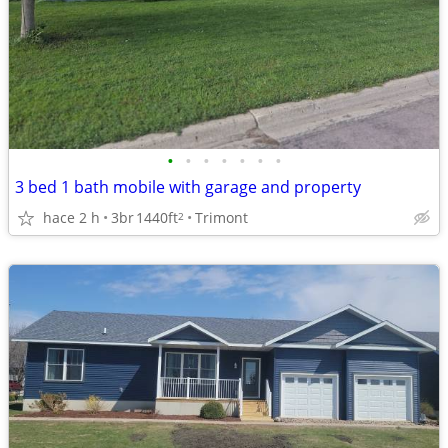
•
•
•
•
•
•
•
3 bed 1 bath mobile with garage and property
hace 2 h
3br
1440ft
Trimont
2