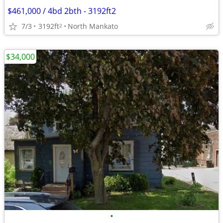
$461,000 / 4bd 2bth - 3192ft2
7/3
3192ft
North Mankato
2
$34,000
•