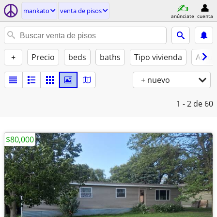
mankato
venta de pisos
anúnciate
cuenta
+
Precio
beds
baths
Tipo vivienda
Amue
+ nuevo
1 - 2
de 60
$80,000