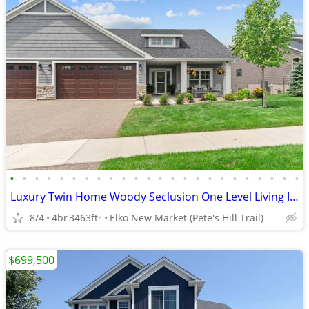
•
•
•
•
•
•
•
•
•
•
•
•
•
•
•
•
•
•
•
•
•
•
•
•
Luxury Twin Home Woody Seclusion One Level Living Intelligent Design
8/4
4br
3463ft
Elko New Market (Pete's Hill Trail)
2
$699,500