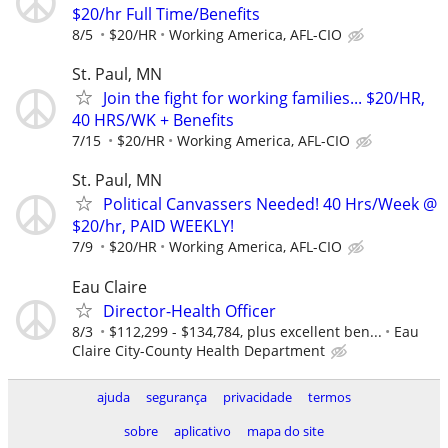
$20/hr Full Time/Benefits
8/5
$20/HR
Working America, AFL-CIO
St. Paul, MN
Join the fight for working families... $20/HR,
40 HRS/WK + Benefits
7/15
$20/HR
Working America, AFL-CIO
St. Paul, MN
Political Canvassers Needed! 40 Hrs/Week @
$20/hr, PAID WEEKLY!
7/9
$20/HR
Working America, AFL-CIO
Eau Claire
Director-Health Officer
8/3
$112,299 - $134,784, plus excellent ben...
Eau
Claire City-County Health Department
ajuda
segurança
privacidade
termos
sobre
aplicativo
mapa do site