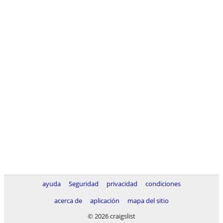
ayuda
Seguridad
privacidad
condiciones
acerca de
aplicación
mapa del sitio
© 2026 craigslist