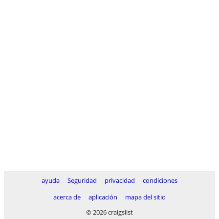
ayuda
Seguridad
privacidad
condiciones
acerca de
aplicación
mapa del sitio
© 2026 craigslist