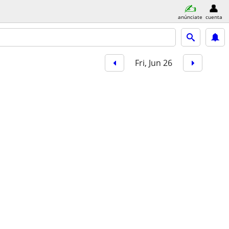
anúnciate
cuenta
Fri, Jun 26