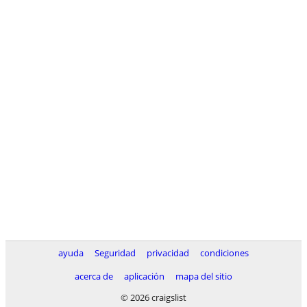
ayuda
Seguridad
privacidad
condiciones
acerca de
aplicación
mapa del sitio
© 2026 craigslist