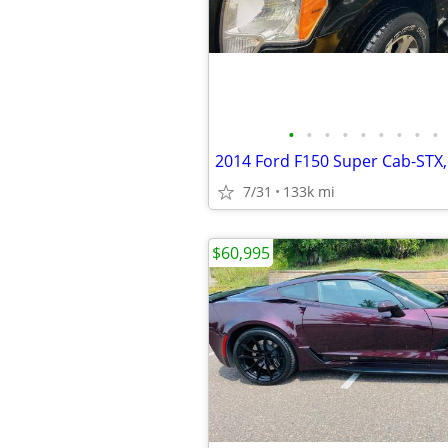
•
•
•
•
•
•
•
•
•
7/31
133k mi
$60,995