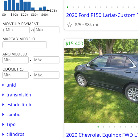
•
•
•
•
•
•
•
•
•
•
•
•
•
$73k
$0
$10k
$20k
$30k
$40k
MONTHLY PAYMENT
8/5
88k mi
-
$
$
MARCA Y MODELO
$15,400
AÑO MODELO
-
ODÓMETRO
-
unid
transmisión
estado título
combu
Tipo
•
•
•
•
•
•
•
•
cilindros
2020 Chevrolet Equinox FWD L