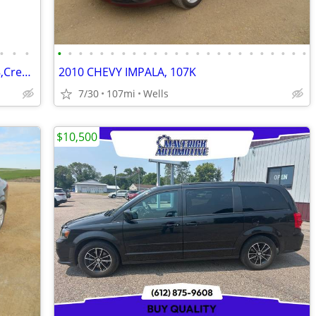
•
•
•
•
•
•
•
•
•
•
•
•
•
•
•
•
•
•
•
•
•
•
•
•
•
•
•
2021 Chevy Tahoe LT-Pretty Black,5.3 V8,Credit Union financing,97k
2010 CHEVY IMPALA, 107K
7/30
107mi
Wells
$10,500