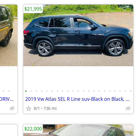
$21,995
•
•
•
•
•
•
•
•
•
•
•
•
•
•
•
•
•
•
•
•
•
•
•
2016 Land Rover Discovery-ALL WHEEL DRIVE,Great Vehicle,100k
2019 Vw Atlas SEL R Line suv-Black on Black, Like new condition
8/1
73k mi
$22,000