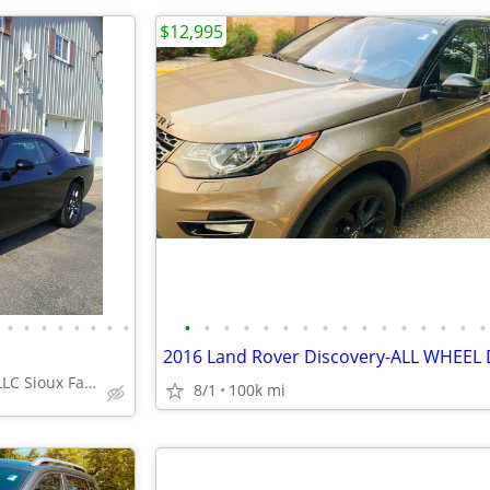
$12,995
•
•
•
•
•
•
•
•
•
•
•
•
•
•
•
•
•
•
•
•
•
•
•
•
T & L Auto Sales, LLC Sioux Falls
8/1
100k mi