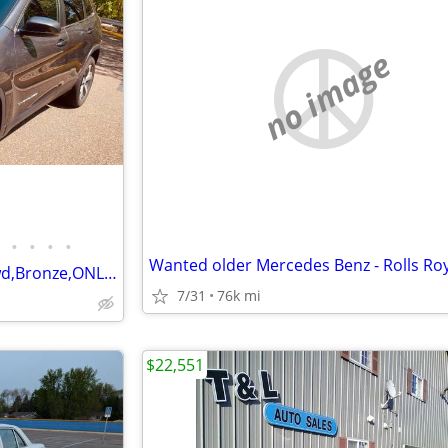
no image
•
•
•
•
2020 Jeep Cherokee Limited-4wd,Bronze,ONLY 7900 miles,like new
7/31
76k mi
$22,551