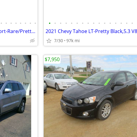
•
•
•
•
•
•
•
•
•
•
•
•
•
•
•
•
•
•
•
•
•
•
•
•
2017 Chevy Corvette Grand Sport-Rare/Pretty Black Rose in color,only 1
7/30
97k mi
$7,950