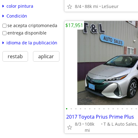
color pintura
8/4
88k mi
LeSueur
Condición
$17,951
se acepta criptomoneda
entrega disponible
idioma de la publicación
restab
aplicar
•
•
•
•
•
•
•
•
•
•
•
•
•
•
•
•
2017 Toyota Prius Prime Plus
8/3
108k
mi