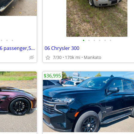
•
•
•
•
•
•
•
•
•
2014 Ford F150 Super Cab-STX,6 passenger,5.0 Coyote V8,133k,Runs A+
06 Chrysler 300
7/30
170k mi
Mankato
$36,995