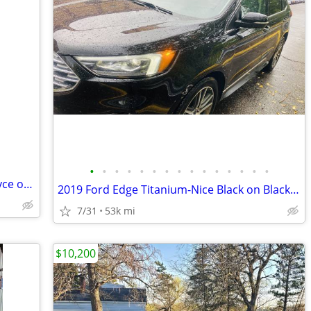
•
•
•
•
•
•
•
•
•
•
•
•
•
•
•
Wanted older Mercedes Benz - Rolls Royce or Bentley
2019 Ford Edge Titanium-Nice Black on Black,ALL options,like new,53k
7/31
53k mi
$10,200