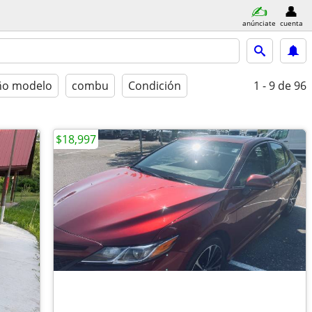
anúnciate
cuenta
ño modelo
combu
Condición
1 - 9
de 96
$18,997