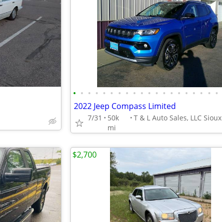
•
•
•
•
•
•
•
•
•
•
•
•
•
•
•
•
•
•
•
•
2022 Jeep Compass Limited
7/31
50k
mi
$2,700