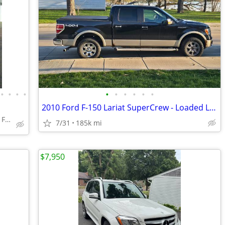
•
•
•
•
•
•
•
•
•
•
2010 Ford F-150 Lariat SuperCrew - Loaded Luxury - Drone Auto-Start
T & L Auto Sales, LLC Sioux Falls
7/31
185k mi
$7,950