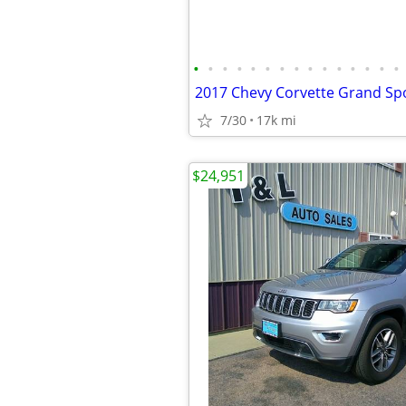
•
•
•
•
•
•
•
•
•
•
•
•
•
•
•
7/30
17k mi
$24,951