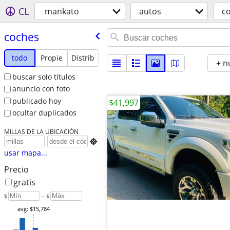
CL
mankato
autos
c
coches
todo
Propie
Distrib
+ n
buscar solo títulos
anuncio con foto
publicado hoy
$41,997
ocultar duplicados
MILLAS DE LA UBICACIÓN

usar mapa...
Precio
gratis
$
– $
avg: $15,784