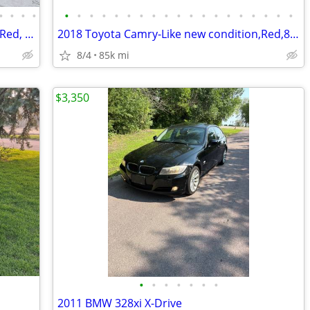
•
•
•
•
•
•
•
•
•
•
•
•
•
•
•
•
•
•
•
•
•
•
•
2007 Toyota Rav4, 2.4L, 166 HP, 4WD/4, Red, < 100k miles
2018 Toyota Camry-Like new condition,Red,85k
8/4
85k mi
$3,350
•
•
•
•
•
•
•
2011 BMW 328xi X-Drive