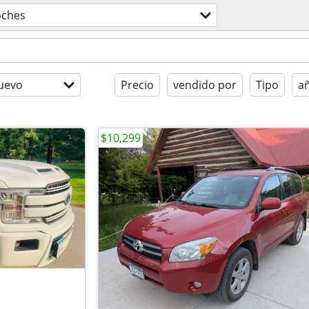
oches
uevo
Precio
vendido por
Tipo
a
$10,299