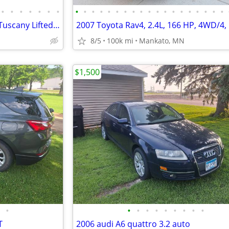
•
•
•
•
•
•
•
•
•
•
•
•
•
•
•
•
•
•
•
•
•
•
•
•
•
•
2020 Ford F150 Lariat-Custom Tuscany Lifted truck,5.0 V8,Best of Best
8/5
100k mi
Mankato, MN
$1,500
•
•
•
•
•
•
•
•
•
•
T
2006 audi A6 quattro 3.2 auto