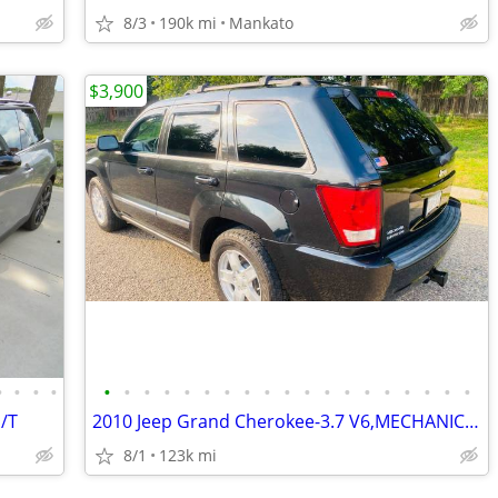
8/3
190k mi
Mankato
$3,900
•
•
•
•
•
•
•
•
•
•
•
•
•
•
•
•
•
•
•
•
•
•
•
/T
2010 Jeep Grand Cherokee-3.7 V6,MECHANICS SPECIAL,VERY CLEAN,123k
8/1
123k mi