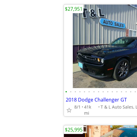
$27,951
•
•
•
•
•
•
•
•
•
•
•
•
•
•
•
•
2018 Dodge Challenger GT
8/1
41k
mi
$25,995