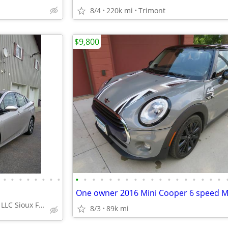
8/4
220k mi
Trimont
$9,800
•
•
•
•
•
•
•
•
•
•
•
•
•
•
•
•
•
•
•
•
•
•
•
•
•
•
One owner 2016 Mini Cooper 6 speed M
T & L Auto Sales, LLC Sioux Falls
8/3
89k mi