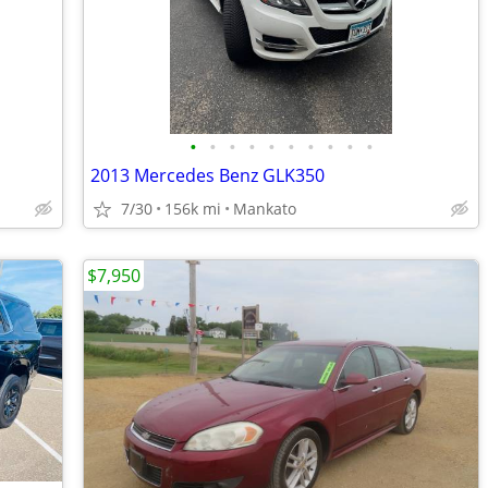
•
•
•
•
•
•
•
•
•
•
2013 Mercedes Benz GLK350
7/30
156k mi
Mankato
$7,950