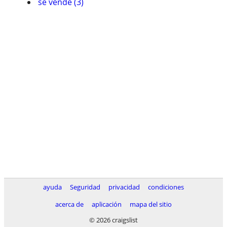
se vende (3)
ayuda
Seguridad
privacidad
condiciones
acerca de
aplicación
mapa del sitio
© 2026 craigslist