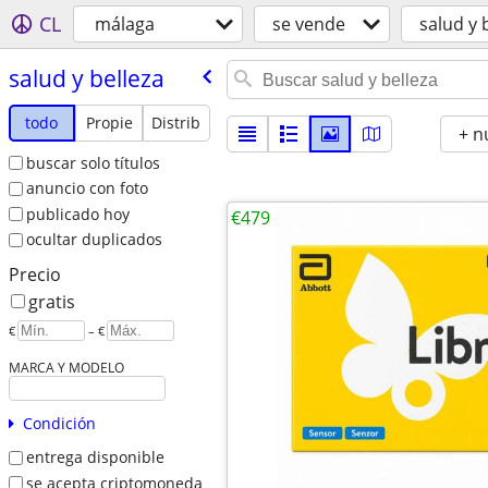
CL
málaga
se vende
salud y 
salud y belleza
todo
Propie
Distrib
+ n
buscar solo títulos
anuncio con foto
publicado hoy
€479
ocultar duplicados
Precio
gratis
€
– €
MARCA Y MODELO
Condición
entrega disponible
se acepta criptomoneda