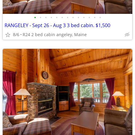
•
•
•
•
•
•
•
•
•
•
•
•
•
RANGELEY - Sept 26 - Aug 3 3 bed cabin. $1,500
8/6
R24 2 bed cabin angeley, Maine