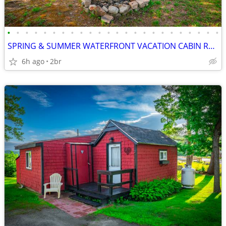
•
•
•
•
•
•
•
•
•
•
•
•
•
•
•
•
•
•
•
•
•
•
•
•
SPRING & SUMMER WATERFRONT VACATION CABIN RENTALS in ROXBURY MAINE
6h ago
2br