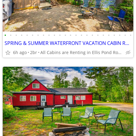
•
•
•
•
•
•
•
•
•
•
•
•
•
•
•
•
•
•
•
•
•
•
•
•
SPRING & SUMMER WATERFRONT VACATION CABIN RENTALS in ROXBURY MAINE
6h ago
2br
All Cabins are Renting in Ellis Pond Roxbury Maine