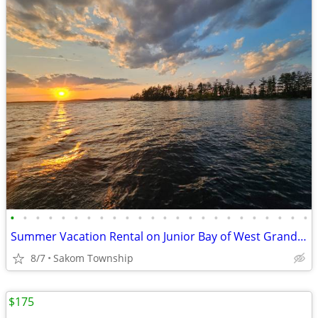
•
•
•
•
•
•
•
•
•
•
•
•
•
•
•
•
•
•
•
•
•
•
•
•
Summer Vacation Rental on Junior Bay of West Grand Lake
8/7
Sakom Township
$175