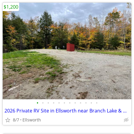
$1,200
•
•
•
•
•
•
•
•
•
•
•
•
2026 Private RV Site in Ellsworth near Branch Lake & Acadia
8/7
Ellsworth