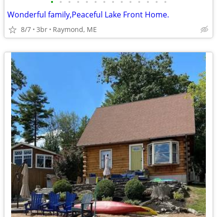
•
•
•
•
•
•
•
•
•
•
•
•
•
•
Wonderful family,Peaceful Lake Front Home.
8/7
3br
Raymond, ME