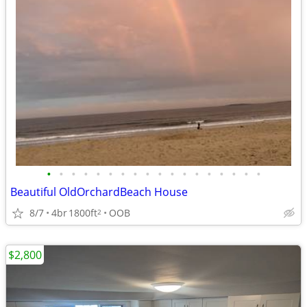
•
•
•
•
•
•
•
•
•
•
•
•
•
•
•
•
•
•
Beautiful OldOrchardBeach House
8/7
4br
1800ft
OOB
2
$2,800