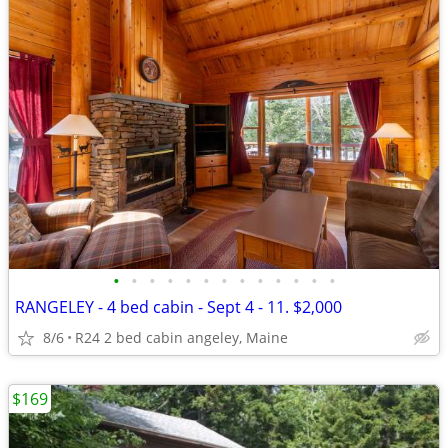
•
•
•
•
•
•
•
•
•
•
•
•
•
RANGELEY - 4 bed cabin - Sept 4 - 11. $2,000
8/6
R24 2 bed cabin angeley, Maine
$169