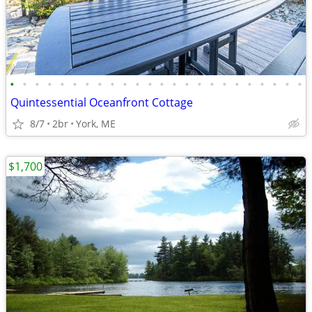
•
•
•
•
•
•
•
•
•
•
•
•
•
•
•
•
•
•
•
•
•
•
•
•
Quintessential Oceanfront Cottage
8/7
2br
York, ME
$1,700