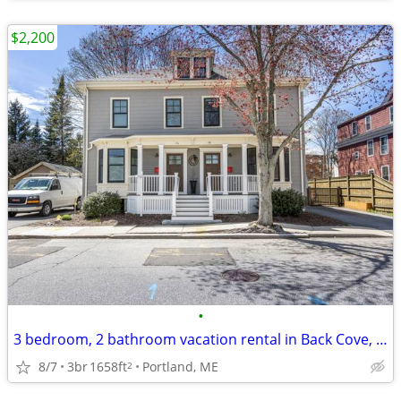
$2,200
•
3 bedroom, 2 bathroom vacation rental in Back Cove, Portland
8/7
3br
1658ft
Portland, ME
2