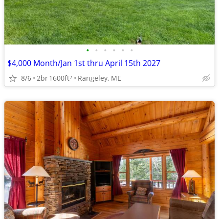
•
•
•
•
•
•
$4,000 Month/Jan 1st thru April 15th 2027
8/6
2br
1600ft
Rangeley, ME
2