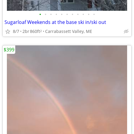
•
•
•
•
•
•
•
•
•
•
•
Sugarloaf Weekends at the base ski in/ski out
8/7
2br
860ft
Carrabassett Valley, ME
2
$399