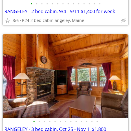
•
•
•
•
•
•
•
•
•
•
•
•
•
•
RANGELEY - 2 bed cabin. 9/4 - 9/11 $1,400 for week
8/6
R24 2 bed cabin angeley, Maine
•
•
•
•
•
•
•
•
•
•
•
•
•
RANGELEY - 3 bed cabin. Oct 25 - Nov 1. $1,800