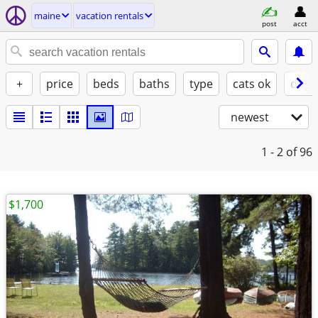
maine
vacation rentals
post
acct
+
price
beds
baths
type
cats ok
dogs
newest
1 - 2
of 96
$1,700