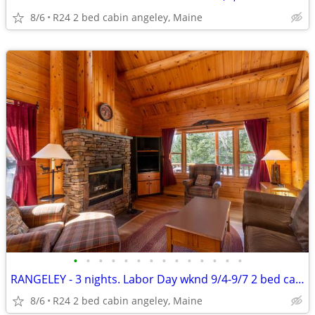
8/6
R24 2 bed cabin angeley, Maine
•
•
•
•
•
•
•
•
•
•
•
•
•
•
RANGELEY - 3 nights. Labor Day wknd 9/4-9/7 2 bed cabin. $800
8/6
R24 2 bed cabin angeley, Maine