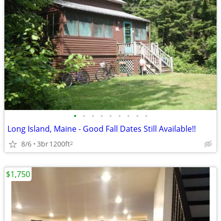
•
•
•
•
•
•
•
•
•
Long Island, Maine - Good Fall Dates Still Available!!
8/6
3br
1200ft
2
$1,750