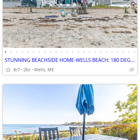
•
•
•
•
•
•
•
•
•
•
•
•
•
•
•
•
•
•
•
•
•
•
•
•
STUNNING BEACHSIDE HOME-WELLS BEACH: 180 DEGREE OCEAN VIEWS: 8-15 to 8
8/7
2br
Wells, ME