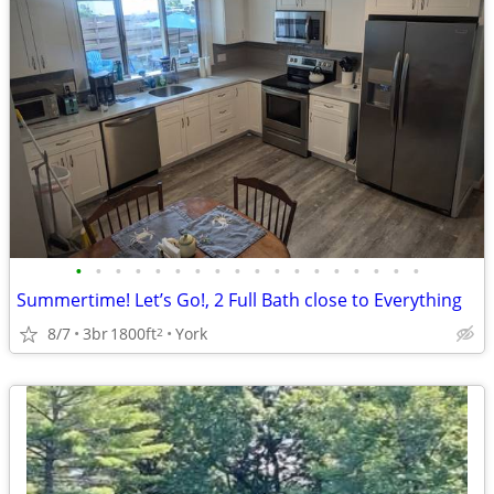
•
•
•
•
•
•
•
•
•
•
•
•
•
•
•
•
•
•
Summertime! Let’s Go!, 2 Full Bath close to Everything
8/7
3br
1800ft
York
2