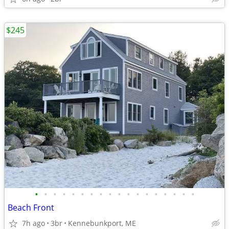
$245
•
•
•
•
•
•
•
•
•
•
•
•
•
•
•
•
•
•
Beach Front
7h ago
3br
Kennebunkport, ME