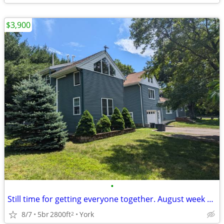
$3,900
•
Still time for getting everyone together. August week open
8/7
5br
2800ft
York
2