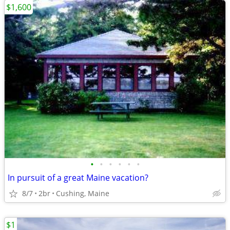
$1,600
•
•
•
•
•
•
In pursuit of a great Maine vacation?
8/7
2br
Cushing, Maine
$1