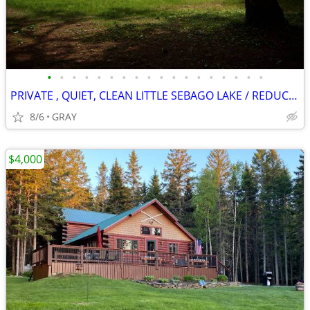
•
•
•
•
•
•
•
•
•
•
•
•
•
•
•
•
•
•
PRIVATE , QUIET, CLEAN LITTLE SEBAGO LAKE / REDUCED SEPT REMAINING
8/6
GRAY
$4,000