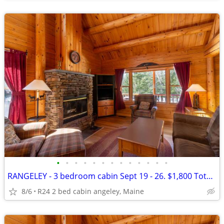
•
•
•
•
•
•
•
•
•
•
•
•
•
RANGELEY - 3 bedroom cabin Sept 19 - 26. $1,800 Total for Week
8/6
R24 2 bed cabin angeley, Maine