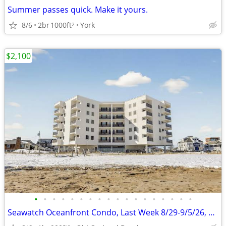
Summer passes quick. Make it yours.
8/6
2br
1000ft
York
2
$2,100
•
•
•
•
•
•
•
•
•
•
•
•
•
•
•
•
•
•
Seawatch Oceanfront Condo, Last Week 8/29-9/5/26, WINTER RENTALS TOO!