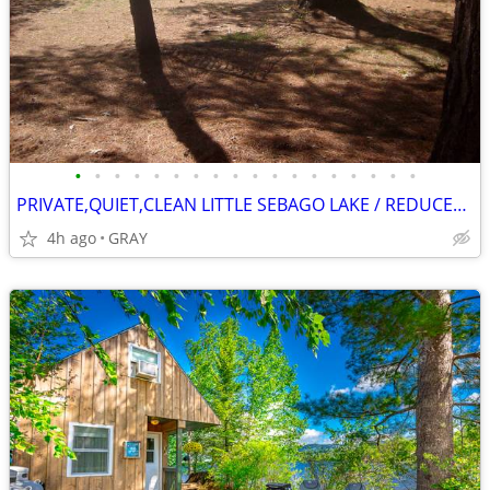
•
•
•
•
•
•
•
•
•
•
•
•
•
•
•
•
•
•
PRIVATE,QUIET,CLEAN LITTLE SEBAGO LAKE / REDUCED SEPT REMAINING
4h ago
GRAY