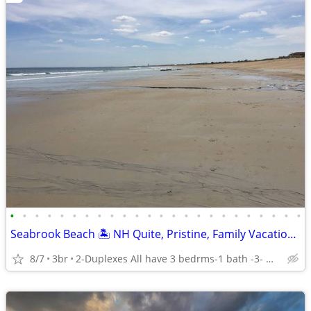
•
•
•
•
•
•
•
•
•
•
•
•
•
•
•
•
•
•
•
•
•
•
•
•
Seabrook Beach 🏝️ NH Quite, Pristine, Family Vacation Spot By Owner
8/7
3br
2-Duplexes All have 3 bedrms-1 bath -3- min walk to Beach