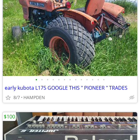
•
•
•
•
•
•
•
•
•
•
•
•
•
early kubota L175 GOOGLE THIS " PIONEER " TRADES
8/7
HAMPDEN
$100