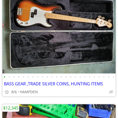
•
•
•
•
•
•
•
•
•
•
•
•
•
•
•
•
•
•
•
•
•
•
•
•
BASS GEAR ,TRADE SILVER COINS, HUNTING ITEMS
8/6
HAMPDEN
$12,345