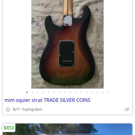
•
•
•
•
•
•
•
•
•
•
•
•
•
•
•
•
mim squier strat TRADE SILVER COINS
8/7
hampden
$850