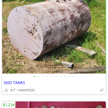
•
•
•
•
•
•
•
•
•
•
SKID TANKS
8/7
HAMPDEN
$1,234