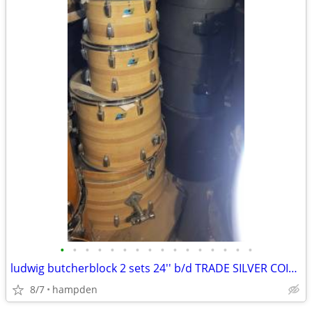
•
•
•
•
•
•
•
•
•
•
•
•
•
•
•
•
ludwig butcherblock 2 sets 24'' b/d TRADE SILVER COINS
8/7
hampden