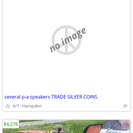
no image
several p-a speakers TRADE SILVER COINS
8/7
Hampden
$4,276