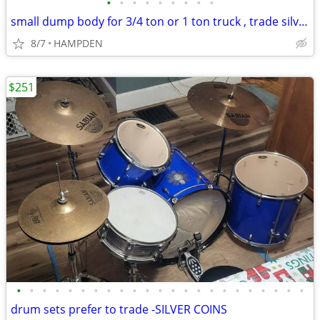
•
•
•
•
•
•
•
•
•
small dump body for 3/4 ton or 1 ton truck , trade silver coins
8/7
HAMPDEN
$251
•
•
•
•
•
•
•
•
•
•
•
•
•
•
•
•
•
•
•
•
•
•
•
drum sets prefer to trade -SILVER COINS