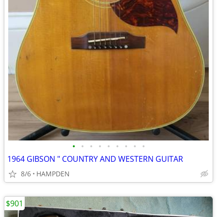
•
•
•
•
•
•
•
•
•
1964 GIBSON " COUNTRY AND WESTERN GUITAR
8/6
HAMPDEN
$901