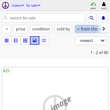
maine
for sale
post
acct
+
price
condition
sold by
✓ from this seller
newest
1 - 2
of 40
$25
no image