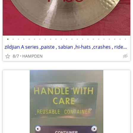
•
•
•
•
•
•
•
•
•
•
•
•
•
•
•
•
•
•
•
•
•
•
•
zildjian A series ,paiste , sabian ,hi-hats ,crashes , rides ,chinas
8/7
HAMPDEN