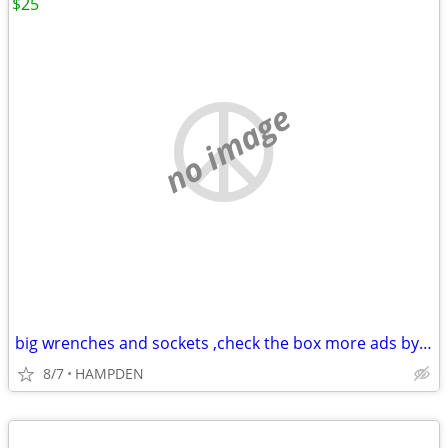
$25
no image
big wrenches and sockets ,check the box more ads by this user
8/7
HAMPDEN