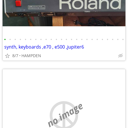
•
•
•
•
•
•
•
•
•
•
•
•
•
•
•
•
•
•
•
•
•
•
•
•
synth, keyboards ,e70 , e500 ,jupiter6
8/7
HAMPDEN
no image