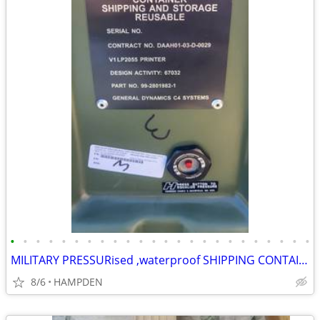
•
•
•
•
•
•
•
•
•
•
•
•
•
•
•
•
•
•
•
•
•
•
•
•
MILITARY PRESSURised ,waterproof SHIPPING CONTAINERS
8/6
HAMPDEN