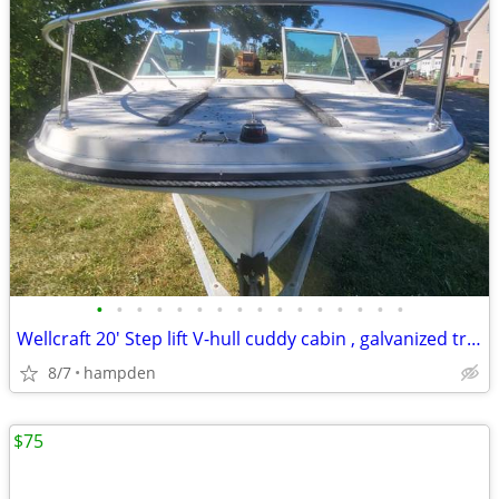
•
•
•
•
•
•
•
•
•
•
•
•
•
•
•
•
Wellcraft 20' Step lift V-hull cuddy cabin , galvanized trailer
8/7
hampden
$75