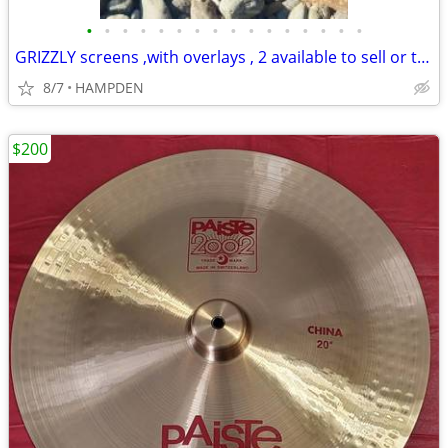
•
•
•
•
•
•
•
•
•
•
•
•
•
•
•
•
GRIZZLY screens ,with overlays , 2 available to sell or trade
8/7
HAMPDEN
$200