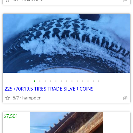
•
•
•
•
•
•
•
•
•
•
•
•
•
225 /70R19.5 TIRES TRADE SILVER COINS
8/7
hampden
$7,501