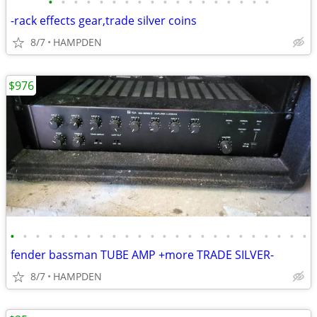
•
•
•
•
•
•
•
•
•
•
•
•
•
•
•
•
•
•
-rack effects gear,trade silver coins
8/7
HAMPDEN
$976
•
•
•
•
•
•
•
•
•
•
•
•
•
•
•
•
•
•
•
•
•
•
•
•
fender bassman TUBE AMP +more TRADE SILVER-
8/7
HAMPDEN