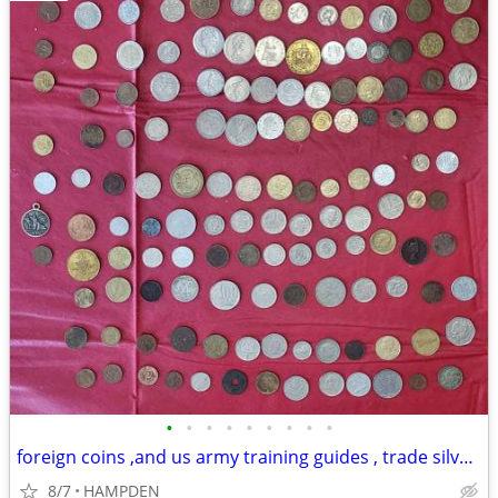
•
•
•
•
•
•
•
•
•
foreign coins ,and us army training guides , trade silver coins
8/7
HAMPDEN