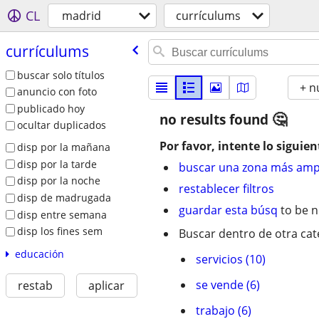
CL
madrid
currí­culums
currí­culums
buscar solo títulos
+ n
anuncio con foto
publicado hoy
no results found
ocultar duplicados
Por favor, intente lo siguien
disp por la mañana
disp por la tarde
buscar una zona más amp
disp por la noche
restablecer filtros
disp de madrugada
guardar esta búsq
to be n
disp entre semana
disp los fines sem
Buscar dentro de otra cat
educación
servicios (10)
se vende (6)
restab
aplicar
trabajo (6)