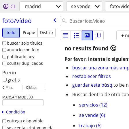
CL
madrid
se vende
foto/víd
foto/​vídeo
todo
Propie
Distrib
+ n
buscar solo títulos
no results found
anuncio con foto
publicado hoy
Por favor, intente lo siguien
ocultar duplicados
buscar una zona más amp
Precio
restablecer filtros
gratis
guardar esta búsq
to be n
€
– €
Buscar dentro de otra cat
MARCA Y MODELO
servicios (12)
Condición
se vende (6)
entrega disponible
trabajo (6)
se acepta criptomoneda