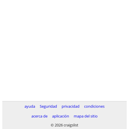
ayuda
Seguridad
privacidad
condiciones
acerca de
aplicación
mapa del sitio
© 2026 craigslist