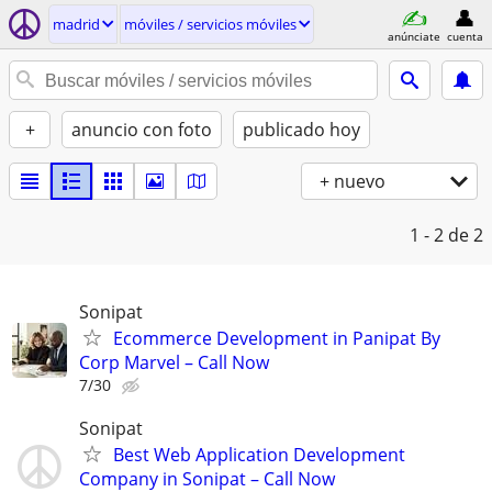
madrid
móviles / servicios móviles
anúnciate
cuenta
+
anuncio con foto
publicado hoy
+ nuevo
1 - 2
de 2
Sonipat
Ecommerce Development in Panipat By
Corp Marvel – Call Now
7/30
Sonipat
Best Web Application Development
Company in Sonipat – Call Now