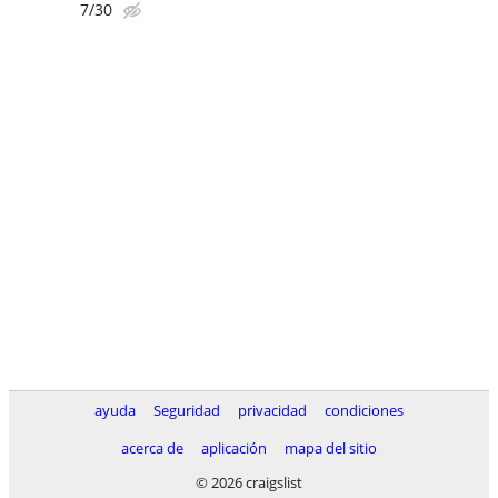
7/30
ayuda
Seguridad
privacidad
condiciones
acerca de
aplicación
mapa del sitio
© 2026 craigslist