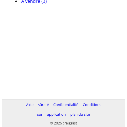
À vendre (3)
Aide
sûreté
Confidentialité
Conditions
sur
application
plan du site
© 2026 craigslist