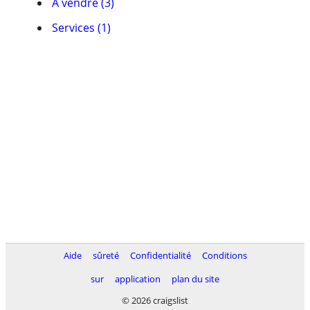
À vendre (3)
Services (1)
Aide
sûreté
Confidentialité
Conditions
sur
application
plan du site
© 2026 craigslist