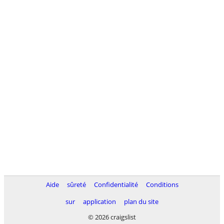
Aide
sûreté
Confidentialité
Conditions
sur
application
plan du site
© 2026 craigslist