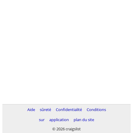
Aide
sûreté
Confidentialité
Conditions
sur
application
plan du site
© 2026 craigslist