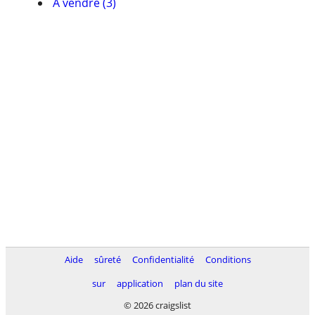
À vendre (3)
Aide
sûreté
Confidentialité
Conditions
sur
application
plan du site
© 2026 craigslist