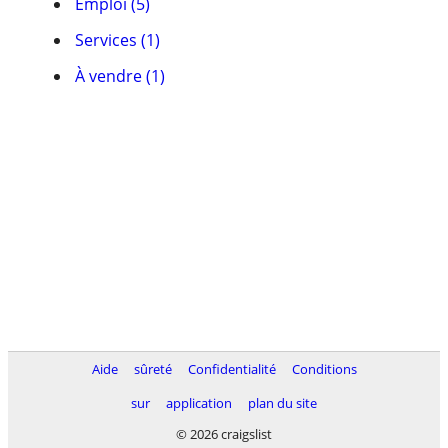
Emploi (5)
Services (1)
À vendre (1)
Aide
sûreté
Confidentialité
Conditions
sur
application
plan du site
© 2026 craigslist